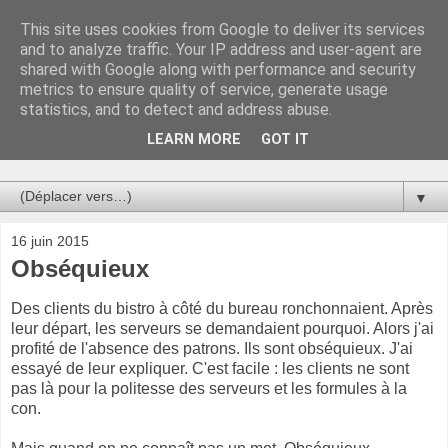
This site uses cookies from Google to deliver its services
Au bistro !
and to analyze traffic. Your IP address and user-agent are
shared with Google along with performance and security
metrics to ensure quality of service, generate usage
La connerie étant le seul chemin susceptible de nous faire
statistics, and to detect and address abuse.
entrevoir une parcelle de vérité, utilisons la par des moyens
de communication efficaces. Le temps qu'on remplisse nos
LEARN MORE
GOT IT
verres.
▼
16 juin 2015
Obséquieux
Des clients du bistro à côté du bureau ronchonnaient. Après
leur départ, les serveurs se demandaient pourquoi. Alors j'ai
profité de l'absence des patrons. Ils sont obséquieux. J'ai
essayé de leur expliquer. C'est facile : les clients ne sont
pas là pour la politesse des serveurs et les formules à la
con.