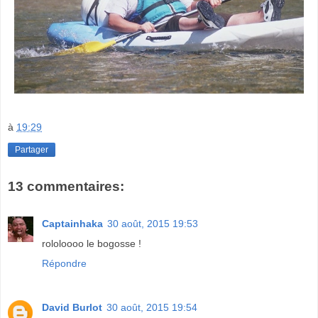
à
19:29
Partager
13 commentaires:
Captainhaka
30 août, 2015 19:53
rololoooo le bogosse !
Répondre
David Burlot
30 août, 2015 19:54