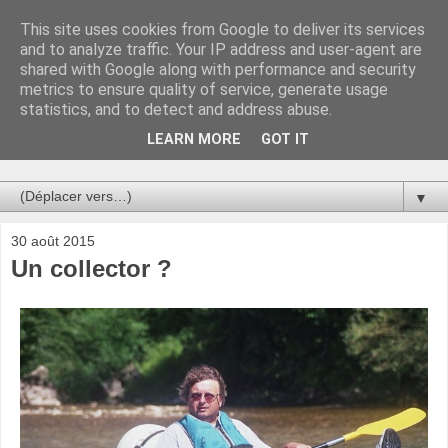
This site uses cookies from Google to deliver its services
Au bistro !
and to analyze traffic. Your IP address and user-agent are
shared with Google along with performance and security
metrics to ensure quality of service, generate usage
La connerie étant le seul chemin susceptible de nous faire
statistics, and to detect and address abuse.
entrevoir une parcelle de vérité, utilisons la par des moyens
de communication efficaces. Le temps qu'on remplisse nos
LEARN MORE
GOT IT
verres.
▼
30 août 2015
Un collector ?