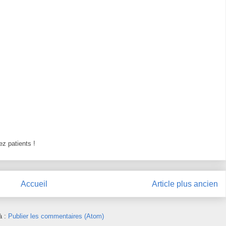
z patients !
Accueil
Article plus ancien
à :
Publier les commentaires (Atom)