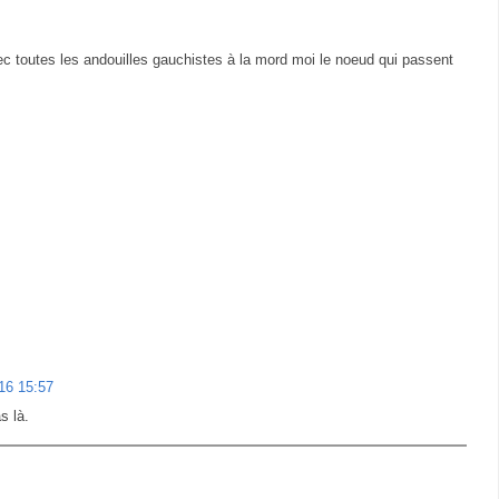
avec toutes les andouilles gauchistes à la mord moi le noeud qui passent
016 15:57
s là.