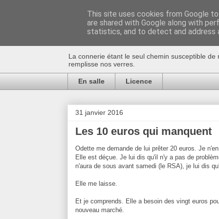
This site uses cookies from Google to 
are shared with Google along with per
Au bistro !
statistics, and to detect and address 
La connerie étant le seul chemin susceptible de 
remplisse nos verres.
En salle
Licence
31 janvier 2016
Les 10 euros qui manquent
Odette me demande de lui prêter 20 euros. Je n'en 
Elle est déçue. Je lui dis qu'il n'y a pas de problè
n'aura de sous avant samedi (le RSA), je lui dis qu
Elle me laisse.
Et je comprends. Elle a besoin des vingt euros pou
nouveau marché.