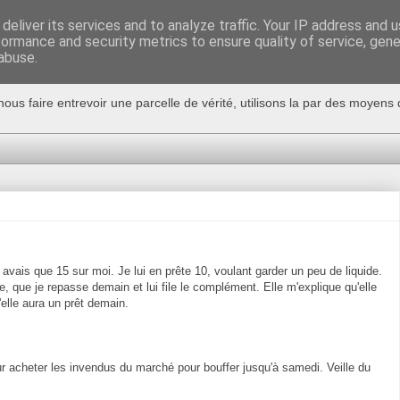
deliver its services and to analyze traffic. Your IP address and 
formance and security metrics to ensure quality of service, gen
abuse.
nous faire entrevoir une parcelle de vérité, utilisons la par des moyen
avais que 15 sur moi. Je lui en prête 10, voulant garder un peu de liquide.
me, que je repasse demain et lui file le complément. Elle m'explique qu'elle
'elle aura un prêt demain.
r acheter les invendus du marché pour bouffer jusqu'à samedi. Veille du