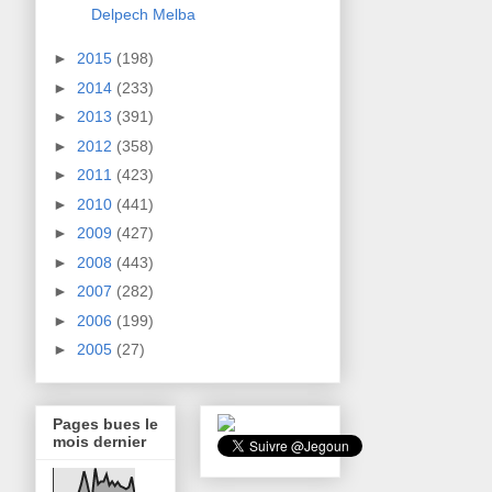
Delpech Melba
►
2015
(198)
►
2014
(233)
►
2013
(391)
►
2012
(358)
►
2011
(423)
►
2010
(441)
►
2009
(427)
►
2008
(443)
►
2007
(282)
►
2006
(199)
►
2005
(27)
Pages bues le
mois dernier