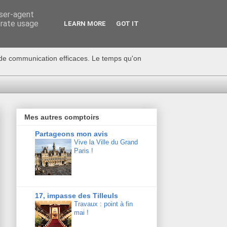
user-agent
erate usage
LEARN MORE
GOT IT
s de communication efficaces. Le temps qu'on
Mes autres comptoirs
Partageons mon avis
Vive la Ville du Grand
Paris !
17, impasse des Tilleuls
Travaux : point à fin
mai !