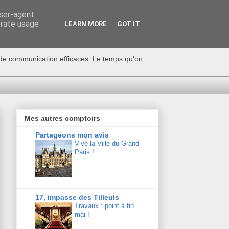
user-agent
erate usage
LEARN MORE
GOT IT
s de communication efficaces. Le temps qu'on
Mes autres comptoirs
Partageons mon avis
Vive la Ville du Grand
Paris !
17, impasse des Tilleuls
Travaux : point à fin
mai !