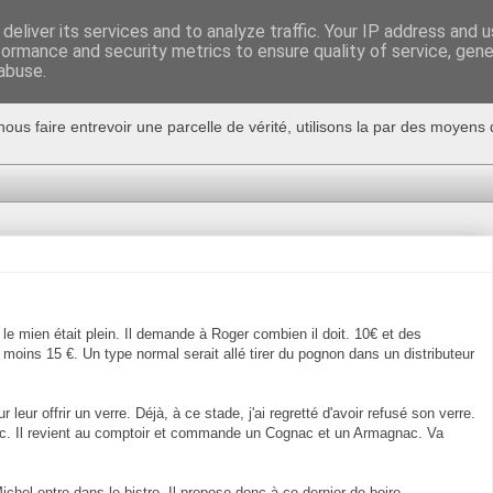
deliver its services and to analyze traffic. Your IP address and 
formance and security metrics to ensure quality of service, gen
abuse.
nous faire entrevoir une parcelle de vérité, utilisons la par des moyen
e mien était plein. Il demande à Roger combien il doit. 10€ et des
u moins 15 €. Un type normal serait allé tirer du pognon dans un distributeur
 leur offrir un verre. Déjà, à ce stade, j'ai regretté d'avoir refusé son verre.
c. Il revient au comptoir et commande un Cognac et un Armagnac. Va
el entre dans le bistro. Il propose donc à ce dernier de boire