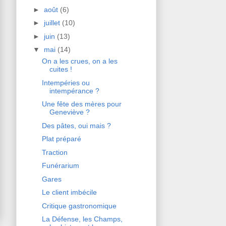
►
août
(6)
►
juillet
(10)
►
juin
(13)
▼
mai
(14)
On a les crues, on a les
cuites !
Intempéries ou
intempérance ?
Une fête des mères pour
Geneviève ?
Des pâtes, oui mais ?
Plat préparé
Traction
Funérarium
Gares
Le client imbécile
Critique gastronomique
La Défense, les Champs,