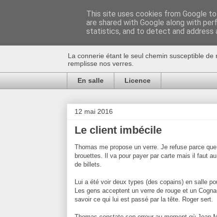
This site uses cookies from Google to 
are shared with Google along with per
Au bistro !
statistics, and to detect and address 
La connerie étant le seul chemin susceptible de 
remplisse nos verres.
En salle
Licence
12 mai 2016
Le client imbécile
Thomas me propose un verre. Je refuse parce que l
brouettes. Il va pour payer par carte mais il faut a
de billets.
Lui a été voir deux types (des copains) en salle pour
Les gens acceptent un verre de rouge et un Cogna
savoir ce qui lui est passé par la tête. Roger sert.
Thomas constate son erreur au moment où Jean-Mich