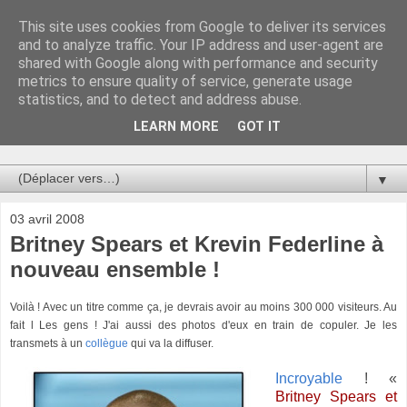
This site uses cookies from Google to deliver its services
Au bistro !
and to analyze traffic. Your IP address and user-agent are
shared with Google along with performance and security
metrics to ensure quality of service, generate usage
La connerie étant le seul chemin susceptible de nous faire
statistics, and to detect and address abuse.
entrevoir une parcelle de vérité, utilisons la par des moyens
de communication efficaces. Le temps qu'on remplisse nos
LEARN MORE
GOT IT
verres.
▼
03 avril 2008
Britney Spears et Krevin Federline à
nouveau ensemble !
Voilà ! Avec un titre comme ça, je devrais avoir au moins 300 000 visiteurs. Au
fait l Les gens ! J'ai aussi des photos d'eux en train de copuler. Je les
transmets à un
collègue
qui va la diffuser.
Incroyable
! «
Britney Spears et