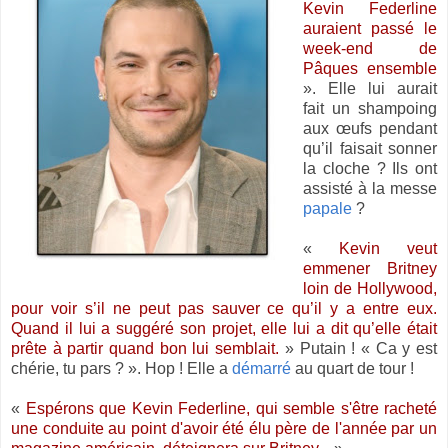
Kevin Federline
auraient passé le
week-end de
Pâques ensemble
». Elle lui aurait
fait un shampoing
aux œufs pendant
qu’il faisait sonner
la cloche ? Ils ont
assisté à la messe
papale
?
«
Kevin veut
emmener Britney
loin de Hollywood,
pour voir s’il ne peut pas sauver ce qu’il y a entre eux.
Quand il lui a suggéré son projet, elle lui a dit qu’elle était
prête à partir quand bon lui semblait.
» Putain ! « Ca y est
chérie, tu pars ? ». Hop ! Elle a
démarré
au quart de tour !
«
Espérons que Kevin Federline, qui semble s'être racheté
une conduite au point d'avoir été élu père de l'année par un