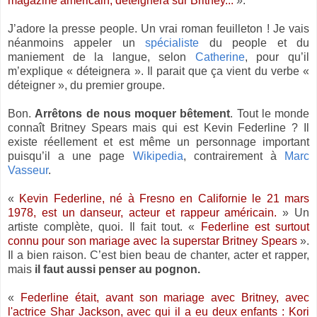
magazine américain, déteignera sur Britney...
».
J’adore la presse people. Un vrai roman feuilleton ! Je vais
néanmoins appeler un
spécialiste
du people et du
maniement de la langue, selon
Catherine
, pour qu’il
m’explique « déteignera ». Il parait que ça vient du verbe «
déteigner », du premier groupe.
Bon.
Arrêtons de nous moquer bêtement
. Tout le monde
connaît Britney Spears mais qui est Kevin Federline ? Il
existe réellement et est même un personnage important
puisqu’il a une page
Wikipedia
, contrairement à
Marc
Vasseur
.
«
Kevin Federline, né à Fresno en Californie le 21 mars
1978, est un danseur, acteur et rappeur américain.
» Un
artiste complète, quoi. Il fait tout. «
Federline est surtout
connu pour son mariage avec la superstar Britney Spears
».
Il a bien raison. C’est bien beau de chanter, acter et rapper,
mais
il faut aussi penser au pognon.
«
Federline était, avant son mariage avec Britney, avec
l'actrice Shar Jackson, avec qui il a eu deux enfants : Kori