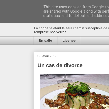
This site uses cookies from Google to 
are shared with Google along with per
Au bistro !
statistics, and to detect and address 
La connerie étant le seul chemin susceptible de 
remplisse nos verres.
En salle
Licence
05 avril 2008
Un cas de divorce