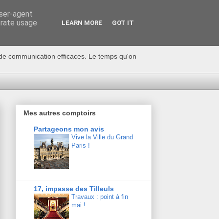
user-agent
erate usage
LEARN MORE
GOT IT
s de communication efficaces. Le temps qu'on
Mes autres comptoirs
Partageons mon avis
Vive la Ville du Grand
Paris !
17, impasse des Tilleuls
Travaux : point à fin
mai !