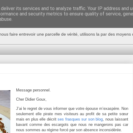
deliver its services and to analyze traffic. Your IP address and 
formance and security metrics to ensure quality of service, gen
abuse.
nous faire entrevoir une parcelle de vérité, utilisons la par des moyen
Message personnel.
Cher Didier Goux,
J’ai le regret de vous informer que votre épouse m’exaspère. Non
seulement elle pirate mes visiteurs au profit de sa petite sœur
mais en plus elle décrit
ses frasques sur son blog
, nous laissant
bavant comme des escargots que nous ne mangerons pas car
nous sommes au régime forcé par son absence inconsidérée.