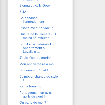
Sienna et Kelly Goux
3,42
Ca dépasse
l'entendement
Pisano avec Zoridae ????
Queue de la Comète - H
moins 35 minutes
Bon Jovi achètera-t-il un
appartement à
Levallois-...
J'suis z'été au merlan
Mon anniversaire à moi
Vrouuuum ! Pouët !
Balmeyer change de style
!
Karl a bruni nu.
Partageons mon avis,
qu'ils disaient !
On parle de moi ?