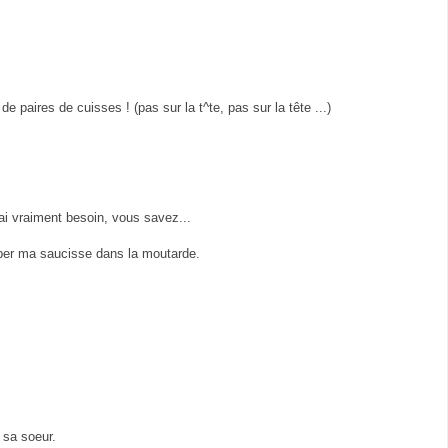
e paires de cuisses ! (pas sur la t^te, pas sur la tête ...)
 ai vraiment besoin, vous savez...
remper ma saucisse dans la moutarde.
z sa soeur.