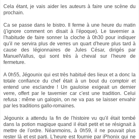
Cela étant, je vais aider les auteurs à faire une scène du
prochain.
Ca se passe dans le bistro. Il ferme à une heure du matin
(j'ignore comment on disait à l'époque). Le tavernier a
l'habitude de faire sonner la cloche à 0h30 pour indiquer
qu'il ne servira plus de verres un quart d'heure plus tard à
cause des légionnaires de Jules César, dirigés par
ManuelVallus, qui sont très à cheval sur l'heure de
fermeture.
A 0h55, Jégounix qui est très habitué des lieux et a donc la
totale confiance du chef était à un bout du comptoir et
entend une esclandre ! Un gauloise exigeait un dernier
verre, offert par le tavernier car c'est une tradition. Celui
refusa : même un galopin, on ne va pas se laisser envahir
par les traditions gallo-romaines.
Jégounix a attendu la fin de l'histoire vu qu'il était tombé
dans la potion magique quand il était petit et se résignait à
mettre de l'ordre. Néanmoins, à 0h59, il ne pouvait plus
rester là et est parti. L'heure est fournie par iPhonix qui ne