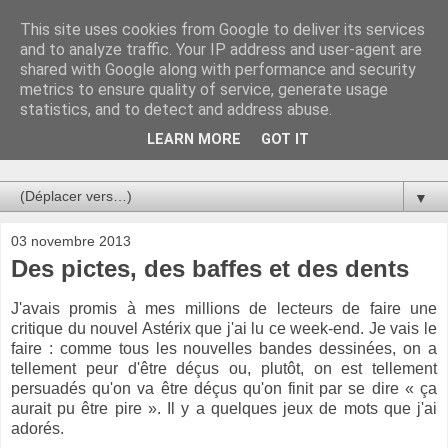
This site uses cookies from Google to deliver its services
Au bistro !
and to analyze traffic. Your IP address and user-agent are
shared with Google along with performance and security
metrics to ensure quality of service, generate usage
La connerie étant le seul chemin susceptible de nous faire
statistics, and to detect and address abuse.
entrevoir une parcelle de vérité, utilisons la par des moyens
de communication efficaces. Le temps qu'on remplisse nos
LEARN MORE
GOT IT
verres.
▼
03 novembre 2013
Des pictes, des baffes et des dents
J'avais promis à mes millions de lecteurs de faire une
critique du nouvel Astérix que j'ai lu ce week-end. Je vais le
faire : comme tous les nouvelles bandes dessinées, on a
tellement peur d'être déçus ou, plutôt, on est tellement
persuadés qu'on va être déçus qu'on finit par se dire « ça
aurait pu être pire ». Il y a quelques jeux de mots que j'ai
adorés.