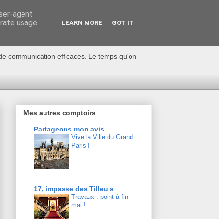
user-agent
erate usage
LEARN MORE
GOT IT
s de communication efficaces. Le temps qu'on
Mes autres comptoirs
Partageons mon avis
Vive la Ville du Grand
Paris !
17, impasse des Tilleuls
Travaux : point à fin
mai !