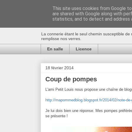
This site uses cookies from Google to 
are shared with Google along with per
Au bistro !
statistics, and to detect and address 
La connerie étant le seul chemin susceptible de 
remplisse nos verres.
En salle
Licence
18 février 2014
Coup de pompes
L'ami Petit Louis nous propose une chaîne de blo
http://mapommedblog.blogspot.fr/2014/02/note-de-g
Je lui dois bien une réponse. Mes pompes préférée
se présente !