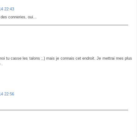
014 22:43
 des conneries, oui...
i tu casse les talons ;.) mais je connais cet endroit. Je mettrai mes plus
 .
014 22:56