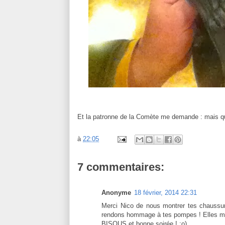
Et la patronne de la Comète me demande : mais qu'
à
22:05
7 commentaires:
Anonyme
18 février, 2014 22:31
Merci Nico de nous montrer tes chaussur
rendons hommage à tes pompes ! Elles méri
BISOUS et bonne soirée ! :o)