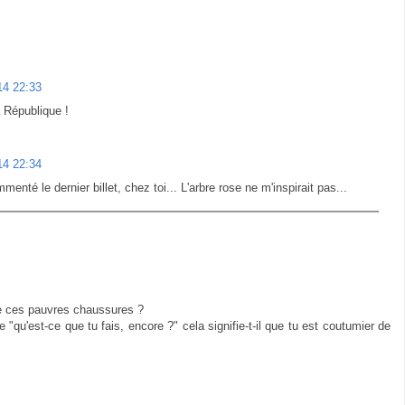
014 22:33
 République !
014 22:34
enté le dernier billet, chez toi... L'arbre rose ne m'inspirait pas...
te ces pauvres chaussures ?
 "qu'est-ce que tu fais, encore ?" cela signifie-t-il que tu est coutumier de