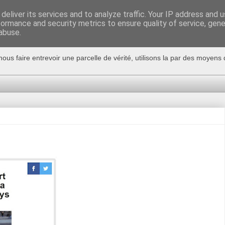
deliver its services and to analyze traffic. Your IP address and 
formance and security metrics to ensure quality of service, gen
abuse.
nous faire entrevoir une parcelle de vérité, utilisons la par des moyen