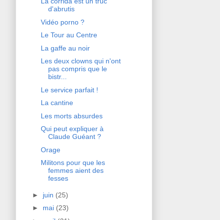
La corrida est un truc
d'abrutis
Vidéo porno ?
Le Tour au Centre
La gaffe au noir
Les deux clowns qui n'ont
pas compris que le
bistr...
Le service parfait !
La cantine
Les morts absurdes
Qui peut expliquer à
Claude Guéant ?
Orage
Militons pour que les
femmes aient des
fesses
►
juin
(25)
►
mai
(23)