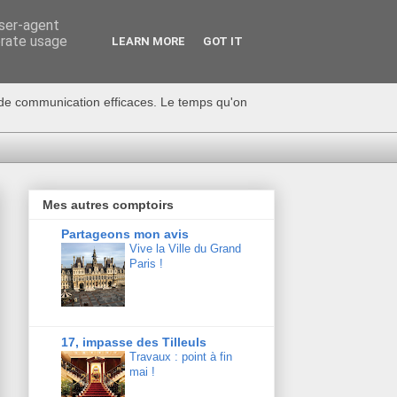
user-agent
erate usage
LEARN MORE
GOT IT
s de communication efficaces. Le temps qu'on
Mes autres comptoirs
Partageons mon avis
Vive la Ville du Grand
Paris !
17, impasse des Tilleuls
Travaux : point à fin
mai !