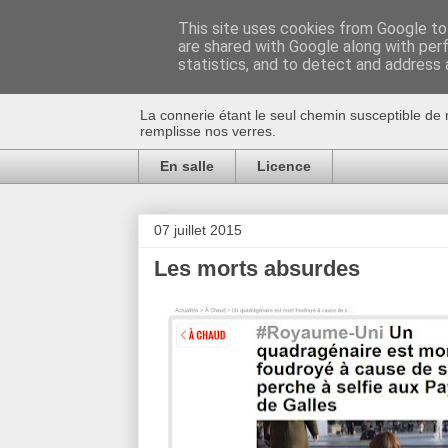
This site uses cookies from Google to 
are shared with Google along with per
Au bistro !
statistics, and to detect and address 
La connerie étant le seul chemin susceptible de 
remplisse nos verres.
En salle
Licence
07 juillet 2015
Les morts absurdes