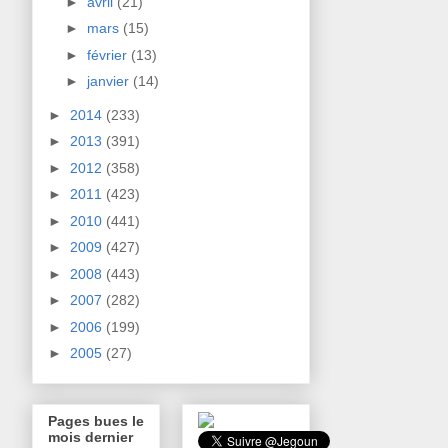
►
avril
(21)
►
mars
(15)
►
février
(13)
►
janvier
(14)
►
2014
(233)
►
2013
(391)
►
2012
(358)
►
2011
(423)
►
2010
(441)
►
2009
(427)
►
2008
(443)
►
2007
(282)
►
2006
(199)
►
2005
(27)
Pages bues le
mois dernier