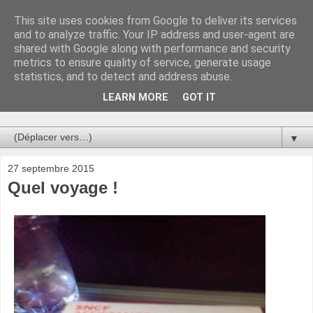
This site uses cookies from Google to deliver its services
Au bistro !
and to analyze traffic. Your IP address and user-agent are
shared with Google along with performance and security
metrics to ensure quality of service, generate usage
La connerie étant le seul chemin susceptible de nous faire
statistics, and to detect and address abuse.
entrevoir une parcelle de vérité, utilisons la par des moyens
de communication efficaces. Le temps qu'on remplisse nos
LEARN MORE
GOT IT
verres.
▼
27 septembre 2015
Quel voyage !