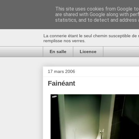
This site uses cookies from Google to 
are shared with Google along with per
Au bistro !
statistics, and to detect and address 
La connerie étant le seul chemin susceptible de 
remplisse nos verres.
En salle
Licence
17 mars 2006
Fainéant