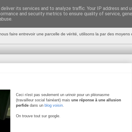
deliver its services and to analyze traffic. Your IP address and 
formance and security metrics to ensure quality of service, gen
abuse.
nous faire entrevoir une parcelle de vérité, utilisons la par des moyen
Ceci n'est pas seulement un urinoir pour un pléonasme
(travailleur social fainéant) mais
une réponse à une allusion
perfide
dans un
blog voisin
.
On trouve tout sur google.