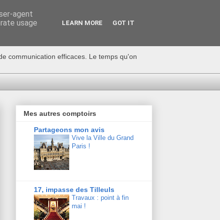
user-agent
erate usage
LEARN MORE
GOT IT
s de communication efficaces. Le temps qu'on
Mes autres comptoirs
Partageons mon avis
Vive la Ville du Grand
Paris !
17, impasse des Tilleuls
Travaux : point à fin
mai !