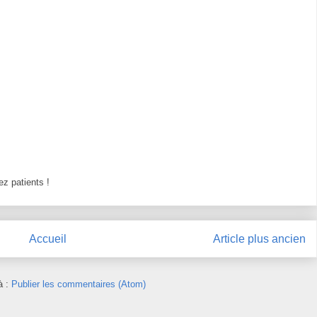
z patients !
Accueil
Article plus ancien
à :
Publier les commentaires (Atom)