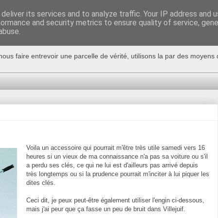
deliver its services and to analyze traffic. Your IP address and 
formance and security metrics to ensure quality of service, gen
abuse.
nous faire entrevoir une parcelle de vérité, utilisons la par des moyen
Voila un accessoire qui pourrait m'être très utile samedi vers 16
heures si un vieux de ma connaissance n'a pas sa voiture ou s'il
a perdu ses clés, ce qui ne lui est d'ailleurs pas arrivé depuis
très longtemps ou si la prudence pourrait m'inciter à lui piquer les
dites clés.
Ceci dit, je peux peut-être également utiliser l'engin ci-dessous,
mais j'ai peur que ça fasse un peu de bruit dans Villejuif.