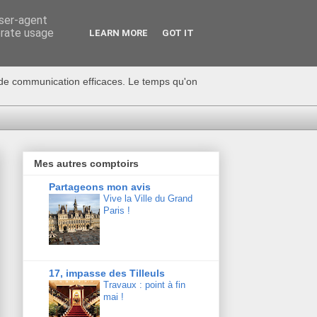
user-agent
erate usage
LEARN MORE
GOT IT
s de communication efficaces. Le temps qu'on
Mes autres comptoirs
Partageons mon avis
Vive la Ville du Grand
Paris !
17, impasse des Tilleuls
Travaux : point à fin
mai !