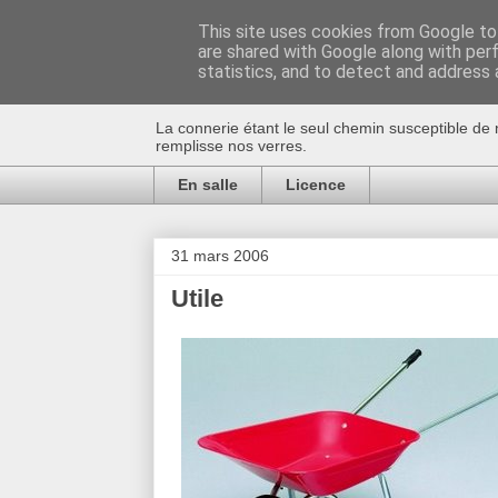
This site uses cookies from Google to 
are shared with Google along with per
Au bistro !
statistics, and to detect and address 
La connerie étant le seul chemin susceptible de 
remplisse nos verres.
En salle
Licence
31 mars 2006
Utile