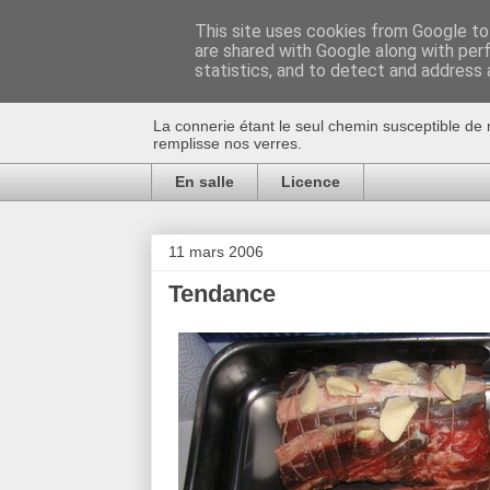
This site uses cookies from Google to 
are shared with Google along with per
Au bistro !
statistics, and to detect and address 
La connerie étant le seul chemin susceptible de 
remplisse nos verres.
En salle
Licence
11 mars 2006
Tendance