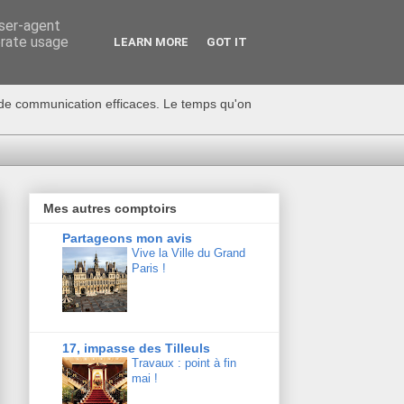
user-agent
erate usage
LEARN MORE
GOT IT
s de communication efficaces. Le temps qu'on
Mes autres comptoirs
Partageons mon avis
Vive la Ville du Grand
Paris !
17, impasse des Tilleuls
Travaux : point à fin
mai !