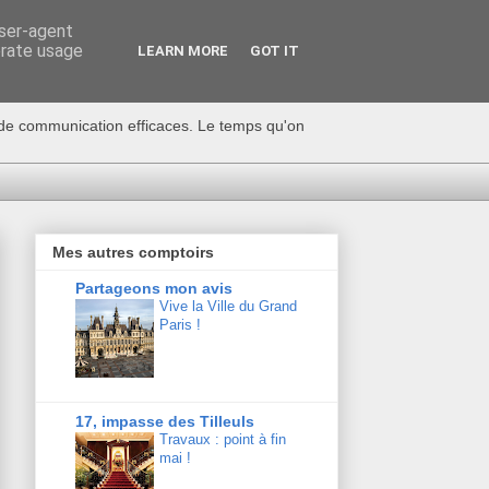
user-agent
erate usage
LEARN MORE
GOT IT
s de communication efficaces. Le temps qu'on
Mes autres comptoirs
Partageons mon avis
Vive la Ville du Grand
Paris !
17, impasse des Tilleuls
Travaux : point à fin
mai !