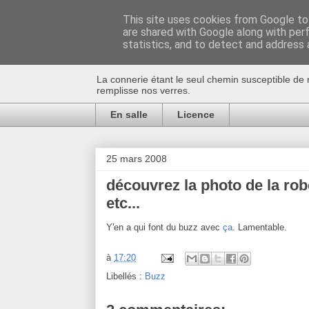
This site uses cookies from Google to 
are shared with Google along with per
Au bistro !
statistics, and to detect and address 
La connerie étant le seul chemin susceptible de 
remplisse nos verres.
En salle
Licence
25 mars 2008
découvrez la photo de la rob
etc...
Y'en a qui font du buzz avec
ça
. Lamentable.
à
17:20
Libellés :
Buzz