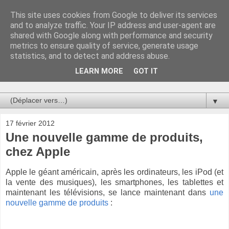
This site uses cookies from Google to deliver its services
Au bistro !
and to analyze traffic. Your IP address and user-agent are
shared with Google along with performance and security
metrics to ensure quality of service, generate usage
La connerie étant le seul chemin susceptible de nous faire
statistics, and to detect and address abuse.
entrevoir une parcelle de vérité, utilisons la par des moyens
de communication efficaces. Le temps qu'on remplisse nos
LEARN MORE
GOT IT
verres.
▼
17 février 2012
Une nouvelle gamme de produits,
chez Apple
Apple le géant américain, après les ordinateurs, les iPod (et
la vente des musiques), les smartphones, les tablettes et
maintenant les télévisions, se lance maintenant dans
une
nouvelle gamme de produits
: