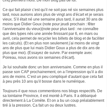
cinq premiers mois. De mon blog pas de lui.
Ce qui fait plaisir c'est qu'il ne soit pas né six semaines plus
tard, nous aurions alors plus de vingt ans d'écart et je serais
vieux. S'il était né une semaine plus tard, il aurait 30 ans de
moins que Didier Goux (note pour jeudi prochain : fêter
l'anniversaire du vieux)(note pour plus tard : ne connaître
que des types nés une année finissant par 6, en mars ou
avril, cela permet de recycler les billets de blog et de faciliter
les calculs). (Et en plus non seulement j'ai moins de vingt
ans de plus que lui mais Didier Goux a plus de dix ans de
plus que moi). (Essayez de suivre. Par exemple avec
Poireau, nous avons six semaines d'écart).
Je lui souhaite donc un bon anniversaire. Comme en plus il
passe son CAP prochainement, on a l'impression qu'il a dix
ans de moins. C'est un peu compliqué d'autant que cela fait
à peu près 10 ans qu'il bosse dans le numérique.
Toujours-il que nous commentions nos blogs respectifs. De
sa lointaine Province, il est monté à Paris. Il a débarqué
directement à La Comète. Et on a bu un coup préalablement
tiré à la pression. Ça fait un ou deux lustres.