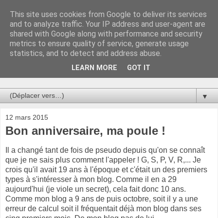
This site uses cookies from Google to deliver its services
Au bistro !
and to analyze traffic. Your IP address and user-agent are
shared with Google along with performance and security
metrics to ensure quality of service, generate usage
La connerie étant le seul chemin susceptible de nous faire
statistics, and to detect and address abuse.
entrevoir une parcelle de vérité, utilisons la par des moyens
de communication efficaces. Le temps qu'on remplisse nos
LEARN MORE
GOT IT
verres.
▼
12 mars 2015
Bon anniversaire, ma poule !
Il a changé tant de fois de pseudo depuis qu'on se connaît
que je ne sais plus comment l'appeler ! G, S, P, V, R,... Je
crois qu'il avait 19 ans à l'époque et c'était un des premiers
types à s'intéresser à mon blog. Comme il en a 29
aujourd'hui (je viole un secret), cela fait donc 10 ans.
Comme mon blog a 9 ans de puis octobre, soit il y a une
erreur de calcul soit il fréquentait déjà mon blog dans ses