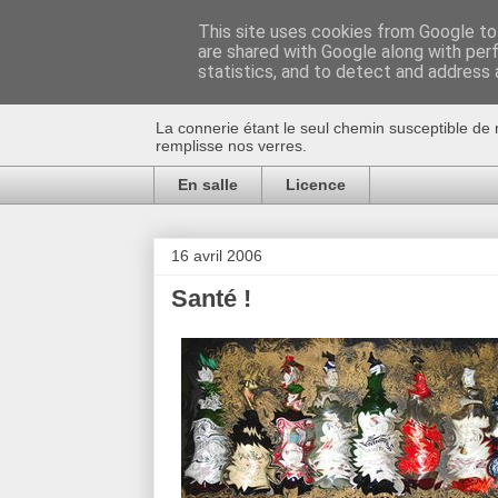
This site uses cookies from Google to 
are shared with Google along with per
Au bistro !
statistics, and to detect and address 
La connerie étant le seul chemin susceptible de 
remplisse nos verres.
En salle
Licence
16 avril 2006
Santé !