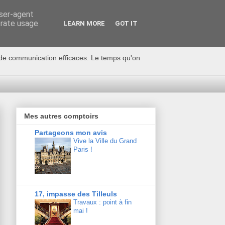
user-agent
erate usage
LEARN MORE
GOT IT
s de communication efficaces. Le temps qu'on
Mes autres comptoirs
Partageons mon avis
Vive la Ville du Grand
Paris !
17, impasse des Tilleuls
Travaux : point à fin
mai !