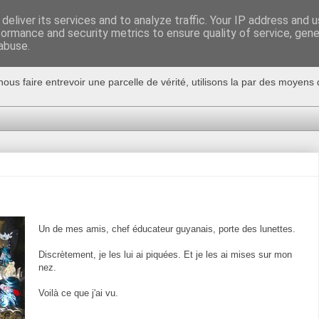
deliver its services and to analyze traffic. Your IP address and 
formance and security metrics to ensure quality of service, gen
abuse.
nous faire entrevoir une parcelle de vérité, utilisons la par des moyen
Un de mes amis, chef éducateur guyanais, porte des lunettes.
Discrètement, je les lui ai piquées. Et je les ai mises sur mon
nez.
Voilà ce que j'ai vu.