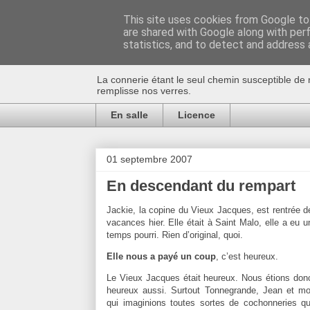
This site uses cookies from Google to 
are shared with Google along with per
Au bistro !
statistics, and to detect and address 
La connerie étant le seul chemin susceptible de 
remplisse nos verres.
En salle
Licence
01 septembre 2007
En descendant du rempart
Jackie, la copine du Vieux Jacques, est rentrée d
vacances hier. Elle était à Saint Malo, elle a eu u
temps pourri. Rien d’original, quoi.
Elle nous a payé un coup
, c’est heureux.
Le Vieux Jacques était heureux. Nous étions don
heureux aussi. Surtout Tonnegrande, Jean et mo
qui imaginions toutes sortes de cochonneries qu