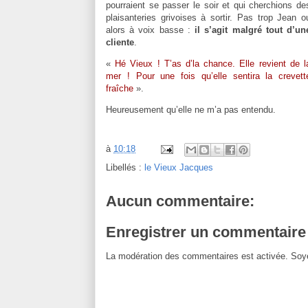
pourraient se passer le soir et qui cherchions de
plaisanteries grivoises à sortir. Pas trop Jean o
alors à voix basse :
il s’agit malgré tout d’un
cliente
.
«
Hé Vieux ! T’as d’la chance. Elle revient de l
mer ! Pour une fois qu’elle sentira la crevett
fraîche
».
Heureusement qu’elle ne m’a pas entendu.
à
10:18
Libellés :
le Vieux Jacques
Aucun commentaire:
Enregistrer un commentaire
La modération des commentaires est activée. Soye