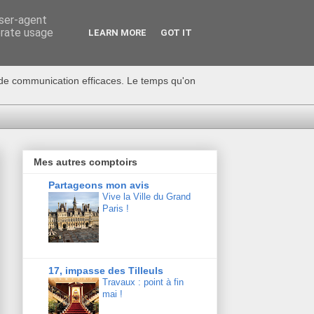
user-agent
erate usage
LEARN MORE
GOT IT
s de communication efficaces. Le temps qu'on
Mes autres comptoirs
Partageons mon avis
Vive la Ville du Grand
Paris !
17, impasse des Tilleuls
Travaux : point à fin
mai !