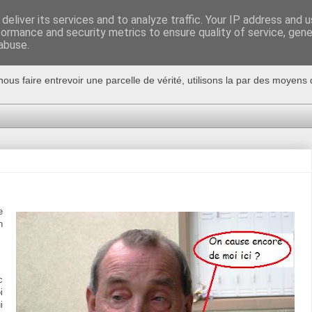
deliver its services and to analyze traffic. Your IP address and 
formance and security metrics to ensure quality of service, gen
abuse.
nous faire entrevoir une parcelle de vérité, utilisons la par des moyen
e
n
c
i
i