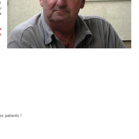
s
u
e
a
e
z patients !