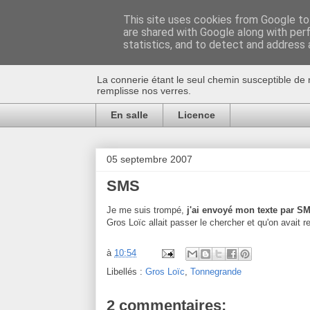
This site uses cookies from Google to 
are shared with Google along with per
Au bistro !
statistics, and to detect and address 
La connerie étant le seul chemin susceptible de 
remplisse nos verres.
En salle
Licence
05 septembre 2007
SMS
Je me suis trompé,
j'ai envoyé mon texte par 
Gros Loïc allait passer le chercher et qu'on avait 
à
10:54
Libellés :
Gros Loïc
,
Tonnegrande
2 commentaires: