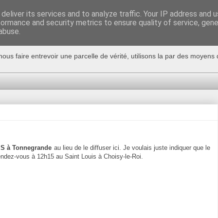
deliver its services and to analyze traffic. Your IP address and 
formance and security metrics to ensure quality of service, gen
abuse.
nous faire entrevoir une parcelle de vérité, utilisons la par des moyen
SMS à Tonnegrande
au lieu de le diffuser ici. Je voulais juste indiquer que le
rendez-vous à 12h15 au Saint Louis à Choisy-le-Roi.