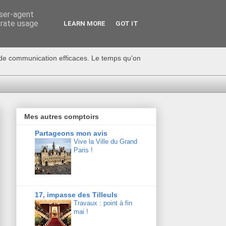
user-agent
erate usage
LEARN MORE
GOT IT
s de communication efficaces. Le temps qu'on
Mes autres comptoirs
Partageons mon avis
Vive la Ville du Grand
Paris !
17, impasse des Tilleuls
Travaux : point à fin
mai !