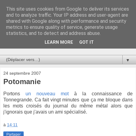
This site uses cookies from Google to deliver its services
Au bistro !
and to analyze traffic. Your IP address and user-agent are
shared with Google along with performance and security
metrics to ensure quality of service, generate usage
La connerie étant le seul chemin susceptible de nous faire
statistics, and to detect and address abuse.
entrevoir une parcelle de vérité, utilisons la par des moyens
de communication efficaces. Le temps qu'on remplisse nos
LEARN MORE
GOT IT
verres.
▼
24 septembre 2007
Potomanie
Portons
un nouveau mot
à la connaissance de
Tonnegrande. Ca fait vingt minutes que ça me bloque dans
les mots croisés du journal du même métal alors que
j'ignorais que j'avais un ami spécialisé.
à
14:11
Partager