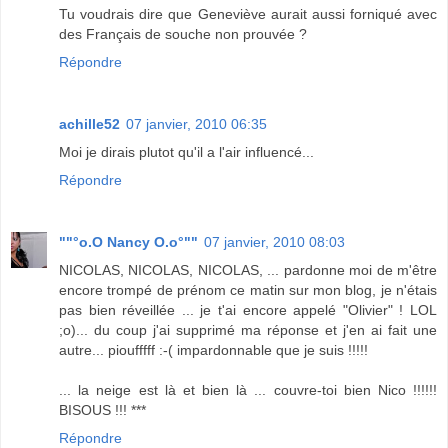
Tu voudrais dire que Geneviève aurait aussi forniqué avec
des Français de souche non prouvée ?
Répondre
achille52
07 janvier, 2010 06:35
Moi je dirais plutot qu'il a l'air influencé...
Répondre
""°o.O Nancy O.o°""
07 janvier, 2010 08:03
NICOLAS, NICOLAS, NICOLAS, ... pardonne moi de m'être
encore trompé de prénom ce matin sur mon blog, je n'étais
pas bien réveillée ... je t'ai encore appelé "Olivier" ! LOL
;o)... du coup j'ai supprimé ma réponse et j'en ai fait une
autre... pioufffff :-( impardonnable que je suis !!!!!
... la neige est là et bien là ... couvre-toi bien Nico !!!!!!
BISOUS !!! ***
Répondre