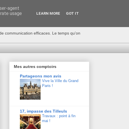
user-agent
erate usage
LEARN MORE
GOT IT
s de communication efficaces. Le temps qu'on
Mes autres comptoirs
Partageons mon avis
Vive la Ville du Grand
Paris !
17, impasse des Tilleuls
Travaux : point à fin
mai !