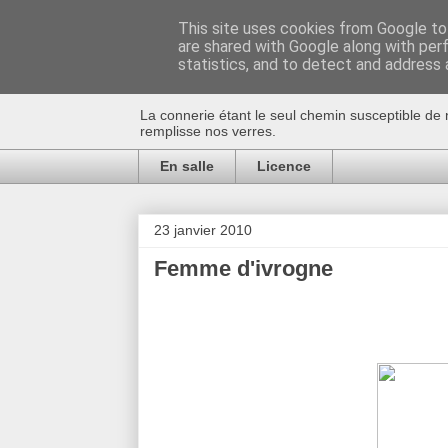
This site uses cookies from Google to 
are shared with Google along with per
Au bistro !
statistics, and to detect and address 
La connerie étant le seul chemin susceptible de 
remplisse nos verres.
En salle
Licence
23 janvier 2010
Femme d'ivrogne