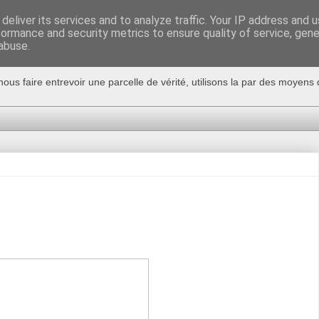
deliver its services and to analyze traffic. Your IP address and 
formance and security metrics to ensure quality of service, gen
abuse.
nous faire entrevoir une parcelle de vérité, utilisons la par des moyen