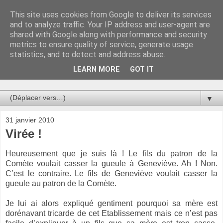
This site uses cookies from Google to deliver its services
Au bistro !
and to analyze traffic. Your IP address and user-agent are
shared with Google along with performance and security
metrics to ensure quality of service, generate usage
La connerie étant le seul chemin susceptible de nous faire
statistics, and to detect and address abuse.
entrevoir une parcelle de vérité, utilisons la par des moyens
de communication efficaces. Le temps qu'on remplisse nos
LEARN MORE
GOT IT
verres.
▼
31 janvier 2010
Virée !
Heureusement que je suis là ! Le fils du patron de
la
Comète
voulait casser la gueule à Geneviève. Ah ! Non.
C’est le contraire. Le fils de Geneviève voulait casser la
gueule au patron de
la Comète.
Je lui ai alors expliqué gentiment pourquoi sa mère est
dorénavant tricarde de cet Etablissement mais ce n’est pas