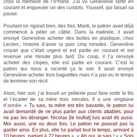
crois la mémoire de l’iPhone. J’ai vu Geneviève sortir en
courant et engueuler un des cuistots, Youssef, qui faisait sa
pause.
Pourtant on rigolait bien, des fois. Mardi, le patron avait déjà
commencé à péter un câble. Dans la matinée, il avait
envoyé Geneviève acheter des boites en plastique, chez
Leclerc, histoire d’avoir la paix cinq minutes. Geneviève
croyait que c’était urgent et est partie en courant et est
revenue une minute plus tard. Du coup, il l’a renvoyé
acheter des clopes, elle est partie en courant. C’est le
patron qui nous a raconté ça le soir. Il avait envoyé
Geneviève acheter trois baguettes mais n’a pas eu le temps
de terminer son récit.
Alors, hier soir, j’ai trouvé un prétexte pour faire sortir le fils
et l’écarter de sa mère trois minutes. Il a une vingtaine
d’année. «
Tu sais, ta mère est très bavarde, le patron lui
avait demandé de ne plus parler aux clients attablés, pour
ne pas les déranger. Nicolas [le loufiat] luis avait dit aussi.
Moi aussi, une ou deux fois. Le patron ne pouvait pas la
garder ainsi. En plus, elle lui parlait tout le temps, arrivant à
10 heures, partant à 22 heures
». «
Ah oui, je sais !
» «
Sois