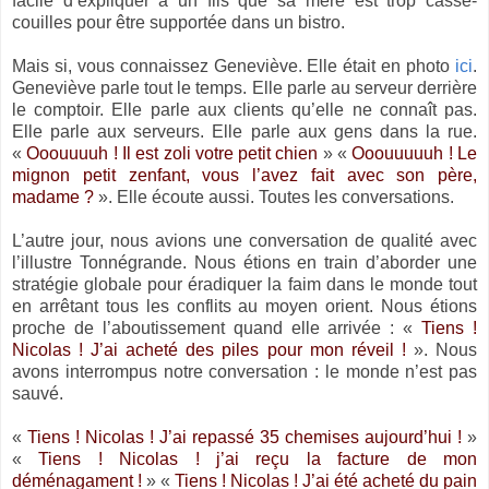
facile d’expliquer à un fils que sa mère est trop casse-
couilles pour être supportée dans un bistro.
Mais si, vous connaissez Geneviève. Elle était en photo
ici
.
Geneviève parle tout le temps. Elle parle au serveur derrière
le comptoir. Elle parle aux clients qu’elle ne connaît pas.
Elle parle aux serveurs. Elle parle aux gens dans la rue.
«
Ooouuuuh ! Il est zoli votre petit chien
» «
Ooouuuuuh ! Le
mignon petit zenfant, vous l’avez fait avec son père,
madame ?
». Elle écoute aussi. Toutes les conversations.
L’autre jour, nous avions une conversation de qualité avec
l’illustre Tonnégrande. Nous étions en train d’aborder une
stratégie globale pour éradiquer la faim dans le monde tout
en arrêtant tous les conflits au moyen orient. Nous étions
proche de l’aboutissement quand elle arrivée : «
Tiens !
Nicolas ! J’ai acheté des piles pour mon réveil !
». Nous
avons interrompus notre conversation : le monde n’est pas
sauvé.
«
Tiens ! Nicolas ! J’ai repassé 35 chemises aujourd’hui !
»
«
Tiens ! Nicolas ! j’ai reçu la facture de mon
déménagament !
» «
Tiens ! Nicolas ! J’ai été acheté du pain