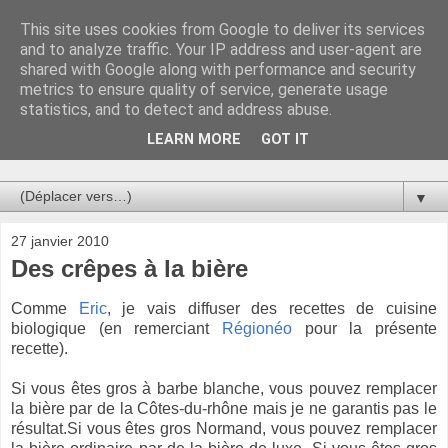
This site uses cookies from Google to deliver its services
Au bistro !
and to analyze traffic. Your IP address and user-agent are
shared with Google along with performance and security
metrics to ensure quality of service, generate usage
La connerie étant le seul chemin susceptible de nous faire
statistics, and to detect and address abuse.
entrevoir une parcelle de vérité, utilisons la par des moyens
de communication efficaces. Le temps qu'on remplisse nos
LEARN MORE
GOT IT
verres.
▼
27 janvier 2010
Des crêpes à la bière
Comme
Eric
, je vais diffuser des recettes de cuisine
biologique (en remerciant
Régionéo
pour la présente
recette).
Si vous êtes gros à barbe blanche, vous pouvez remplacer
la bière par de la Côtes-du-rhône mais je ne garantis pas le
résultat.Si vous êtes gros Normand, vous pouvez remplacer