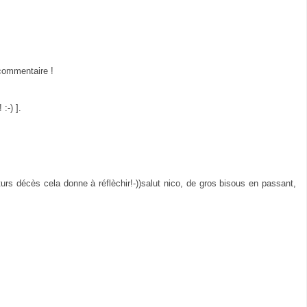
 commentaire !
:-) ].
urs décès cela donne à réflèchir!-))salut nico, de gros bisous en passant,