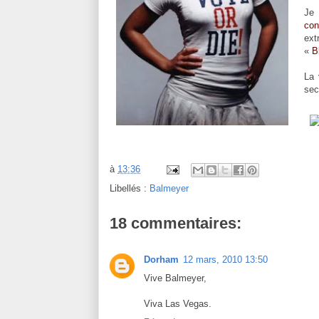
Je 
con
ext
«
B
La 
sec
à
13:36
Libellés :
Balmeyer
18 commentaires:
Dorham
12 mars, 2010 13:50
Vive Balmeyer,
Viva Las Vegas.