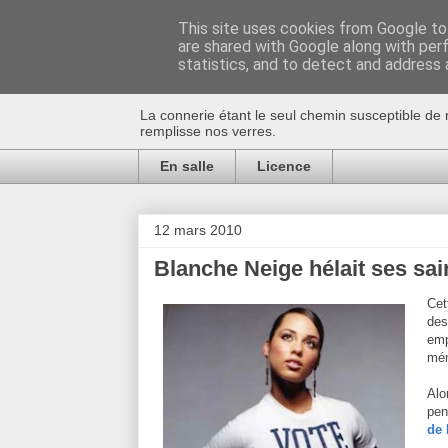
This site uses cookies from Google to 
are shared with Google along with per
Au bistro !
statistics, and to detect and address 
La connerie étant le seul chemin susceptible de 
remplisse nos verres.
En salle
Licence
12 mars 2010
Blanche Neige hélait ses sai
Cet
des
emp
mém
Al
pen
de 