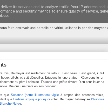
deliver its services and to analyze traffic. Your IP address and 
formance and security metrics to ensure quality of service, gen
abuse.
nous faire entrevoir une parcelle de vérité, utilisons la par des moyen
nts
te fois, Balmeyer est réellement de retour. Il est beau, il est grand, il fait
 beaux billets et sait dégobiller. Erigeons-lui une statue ! Réservons-lui un
lacement au père Lachaise. Faisons une prière devant Dieu pour louer sa
oire. Buvons une bière en son honneur.
ors que
Suzanne (notre illustration) vigile
à propos des antennes-relais,
dant que
Dedalus explique pourquoi
voter,
Balmeyer balmeyise
l’histoire
Blanche Neige
.