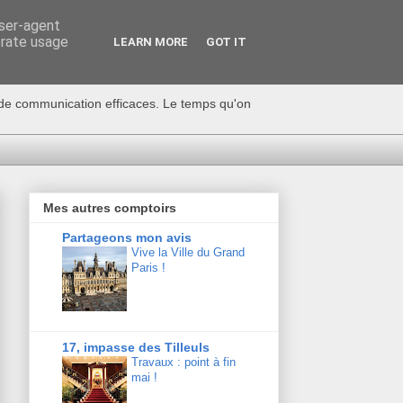
user-agent
erate usage
LEARN MORE
GOT IT
s de communication efficaces. Le temps qu'on
Mes autres comptoirs
Partageons mon avis
Vive la Ville du Grand
Paris !
17, impasse des Tilleuls
Travaux : point à fin
mai !