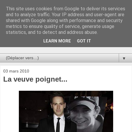
This site uses cookies from Google to deliver its services
Au bistro !
and to analyze traffic. Your IP address and user-agent are
shared with Google along with performance and security
metrics to ensure quality of service, generate usage
La connerie étant le seul chemin susceptible de nous faire
statistics, and to detect and address abuse.
entrevoir une parcelle de vérité, utilisons la par des moyens
de communication efficaces. Le temps qu'on remplisse nos
LEARN MORE
GOT IT
verres.
▼
03 mars 2010
La veuve poignet...