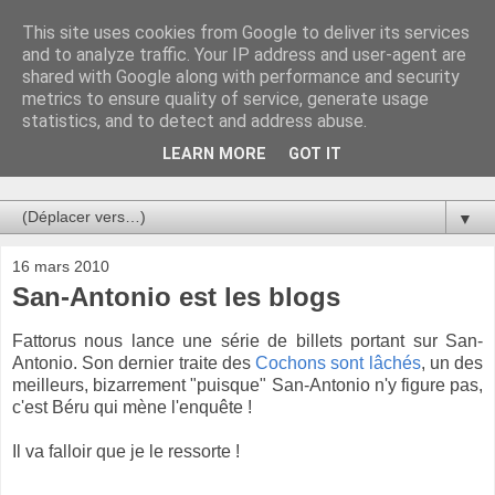
This site uses cookies from Google to deliver its services
Au bistro !
and to analyze traffic. Your IP address and user-agent are
shared with Google along with performance and security
metrics to ensure quality of service, generate usage
La connerie étant le seul chemin susceptible de nous faire
statistics, and to detect and address abuse.
entrevoir une parcelle de vérité, utilisons la par des moyens
de communication efficaces. Le temps qu'on remplisse nos
LEARN MORE
GOT IT
verres.
▼
16 mars 2010
San-Antonio est les blogs
Fattorus nous lance une série de billets portant sur San-
Antonio. Son dernier traite des
Cochons sont lâchés
, un des
meilleurs, bizarrement "puisque" San-Antonio n'y figure pas,
c'est Béru qui mène l'enquête !
Il va falloir que je le ressorte !