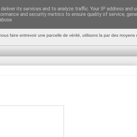
deliver its services and to analyze traffic. Your IP address and 
formance and security metrics to ensure quality of service, gen
abuse.
nous faire entrevoir une parcelle de vérité, utilisons la par des moyen