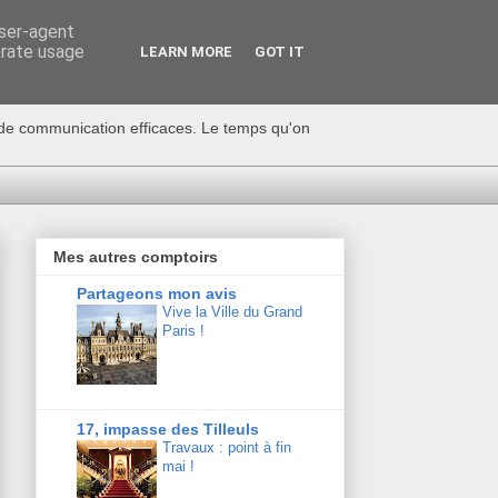
user-agent
erate usage
LEARN MORE
GOT IT
s de communication efficaces. Le temps qu'on
Mes autres comptoirs
Partageons mon avis
Vive la Ville du Grand
Paris !
17, impasse des Tilleuls
Travaux : point à fin
mai !