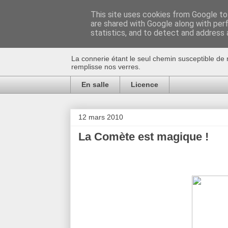
This site uses cookies from Google to 
are shared with Google along with per
Au bistro !
statistics, and to detect and address 
La connerie étant le seul chemin susceptible de 
remplisse nos verres.
En salle
Licence
12 mars 2010
La Comète est magique !