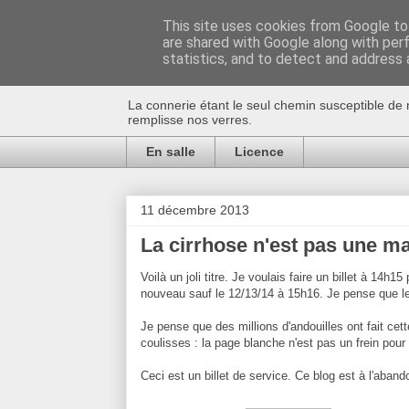
This site uses cookies from Google to 
are shared with Google along with per
Au bistro !
statistics, and to detect and address 
La connerie étant le seul chemin susceptible de 
remplisse nos verres.
En salle
Licence
11 décembre 2013
La cirrhose n'est pas une ma
Voilà un joli titre. Je voulais faire un billet à 14h1
nouveau sauf le 12/13/14 à 15h16. Je pense que le
Je pense que des millions d'andouilles ont fait cet
coulisses : la page blanche n'est pas un frein pou
Ceci est un billet de service. Ce blog est à l'aban