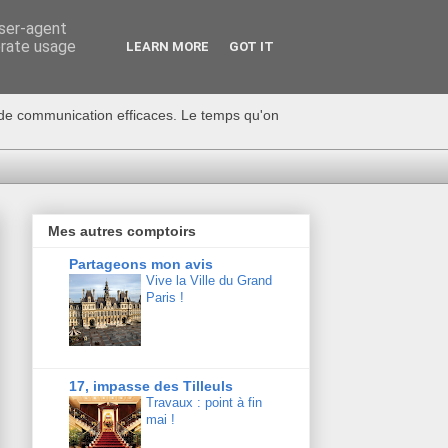
user-agent
erate usage
LEARN MORE
GOT IT
s de communication efficaces. Le temps qu'on
Mes autres comptoirs
Partageons mon avis
Vive la Ville du Grand
Paris !
17, impasse des Tilleuls
Travaux : point à fin
mai !