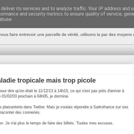
deliver its services and to analyze traffic. Your IP address and 
formance and security metrics to ensure quality of service, gen
abuse.
nous faire entrevoir une parcelle de vérité, utilisons la par des moyen
ladie tropicale mais trop picole
5 pour dire qu'on était le 11/12/13 à 14h15, ce qui n'est pas près d'arriver à
 01/02/03 prochain à 04h05, je dormirai.
te plaisanterie dans Twitter. Mais je voulais répondre à Sarkofrance sur ses
r raconter des conneries.
don. Je n'ai plus le temps de faire des billets. Toutes mes excuses.