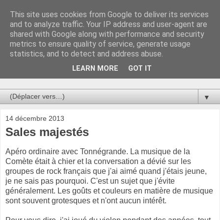
This site uses cookies from Google to deliver its services
Au bistro !
and to analyze traffic. Your IP address and user-agent are
shared with Google along with performance and security
metrics to ensure quality of service, generate usage
La connerie étant le seul chemin susceptible de nous faire
statistics, and to detect and address abuse.
entrevoir une parcelle de vérité, utilisons la par des moyens
de communication efficaces. Le temps qu'on remplisse nos
LEARN MORE
GOT IT
verres.
▼
14 décembre 2013
Sales majestés
Apéro ordinaire avec Tonnégrande. La musique de la
Comète était à chier et la conversation a dévié sur les
groupes de rock français que j'ai aimé quand j'étais jeune,
je ne sais pas pourquoi. C'est un sujet que j'évite
généralement. Les goûts et couleurs en matière de musique
sont souvent grotesques et n'ont aucun intérêt.