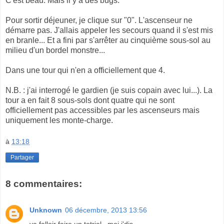
C'est beau. Mais il y a des bugs.
Pour sortir déjeuner, je clique sur "0". L'ascenseur ne
démarre pas. J'allais appeler les secours quand il s'est mis
en branle... Et a fini par s'arrêter au cinquième sous-sol au
milieu d'un bordel monstre...
Dans une tour qui n'en a officiellement que 4.
N.B. : j'ai interrogé le gardien (je suis copain avec lui...). La
tour a en fait 8 sous-sols dont quatre qui ne sont
officiellement pas accessibles par les ascenseurs mais
uniquement les monte-charge.
à
13:18
Partager
8 commentaires:
Unknown
06 décembre, 2013 13:56
va falloir faire un totrial , moi j'dis