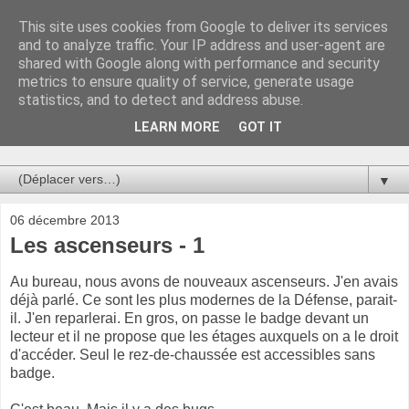
This site uses cookies from Google to deliver its services
Au bistro !
and to analyze traffic. Your IP address and user-agent are
shared with Google along with performance and security
metrics to ensure quality of service, generate usage
La connerie étant le seul chemin susceptible de nous faire
statistics, and to detect and address abuse.
entrevoir une parcelle de vérité, utilisons la par des moyens
de communication efficaces. Le temps qu'on remplisse nos
LEARN MORE
GOT IT
verres.
▼
06 décembre 2013
Les ascenseurs - 1
Au bureau, nous avons de nouveaux ascenseurs. J'en avais
déjà parlé. Ce sont les plus modernes de la Défense, parait-
il. J'en reparlerai. En gros, on passe le badge devant un
lecteur et il ne propose que les étages auxquels on a le droit
d'accéder. Seul le rez-de-chaussée est accessibles sans
badge.