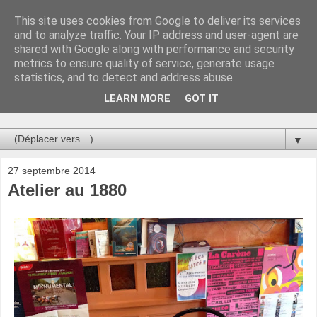
This site uses cookies from Google to deliver its services
Au bistro !
and to analyze traffic. Your IP address and user-agent are
shared with Google along with performance and security
metrics to ensure quality of service, generate usage
La connerie étant le seul chemin susceptible de nous faire
statistics, and to detect and address abuse.
entrevoir une parcelle de vérité, utilisons la par des moyens
de communication efficaces. Le temps qu'on remplisse nos
LEARN MORE
GOT IT
verres.
▼
27 septembre 2014
Atelier au 1880