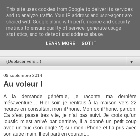
This site uses cookies from Google to deliver its services
Au bistro !
and to analyze traffic. Your IP address and user-agent are
shared with Google along with performance and security
metrics to ensure quality of service, generate usage
La connerie étant le seul chemin susceptible de nous faire
statistics, and to detect and address abuse.
entrevoir une parcelle de vérité, utilisons la par des moyens
de communication efficaces. Le temps qu'on remplisse nos
LEARN MORE
GOT IT
verres.
▼
09 septembre 2014
Au voleur !
A la demande générale, je raconte ma dernière
mésaventure… Hier soir, je rentrais à la maison vers 22
heures en consultant mon iPhone. Mon ex iPhone, pardon.
Ca s’est passé très vite, je n’ai pas suivi. Je crois qu’un
loustic m’est arrivé par derrière, il a donné un petit coup
avec un truc (son ongle ?) sur mon iPhone et l’a pris avec
son autre main. Il est parti en courant…