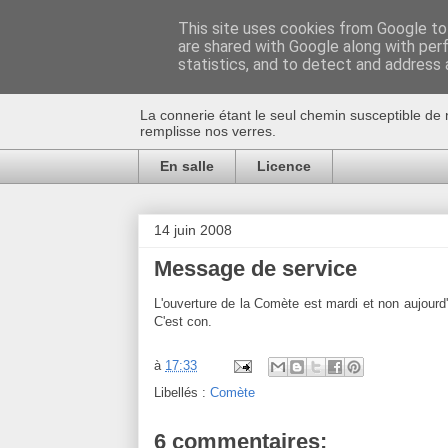
This site uses cookies from Google to 
are shared with Google along with per
Au bistro !
statistics, and to detect and address 
La connerie étant le seul chemin susceptible de 
remplisse nos verres.
En salle
Licence
14 juin 2008
Message de service
L'ouverture de la Comète est mardi et non aujour
C'est con.
à
17:33
Libellés :
Comète
6 commentaires: