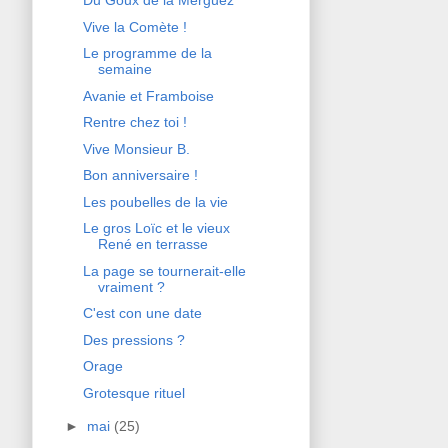
Du Goux de la Merguez
Vive la Comète !
Le programme de la
semaine
Avanie et Framboise
Rentre chez toi !
Vive Monsieur B.
Bon anniversaire !
Les poubelles de la vie
Le gros Loïc et le vieux
René en terrasse
La page se tournerait-elle
vraiment ?
C'est con une date
Des pressions ?
Orage
Grotesque rituel
►
mai
(25)