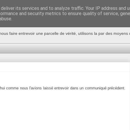
deliver its services and to analyze traffic. Your IP address and 
formance and security metrics to ensure quality of service, gen
abuse.
nous faire entrevoir une parcelle de vérité, utilisons la par des moyen
d'hui comme nous l'avions laissé entrevoir dans un communiqué précédent.