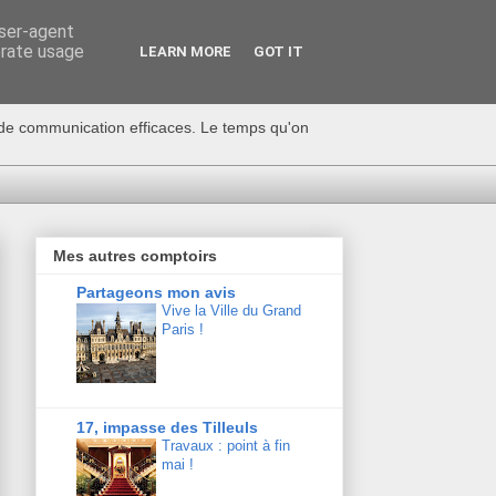
user-agent
erate usage
LEARN MORE
GOT IT
s de communication efficaces. Le temps qu'on
Mes autres comptoirs
Partageons mon avis
Vive la Ville du Grand
Paris !
17, impasse des Tilleuls
Travaux : point à fin
mai !