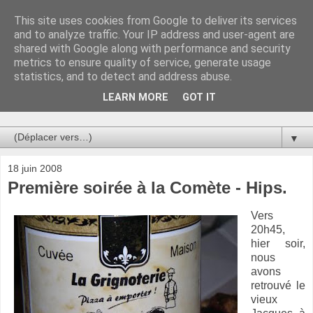
This site uses cookies from Google to deliver its services
Au bistro !
and to analyze traffic. Your IP address and user-agent are
shared with Google along with performance and security
metrics to ensure quality of service, generate usage
La connerie étant le seul chemin susceptible de nous faire
statistics, and to detect and address abuse.
entrevoir une parcelle de vérité, utilisons la par des moyens
de communication efficaces. Le temps qu'on remplisse nos
LEARN MORE
GOT IT
verres.
▼
18 juin 2008
Première soirée à la Comète - Hips.
Vers
20h45,
hier soir,
nous
avons
retrouvé le
vieux