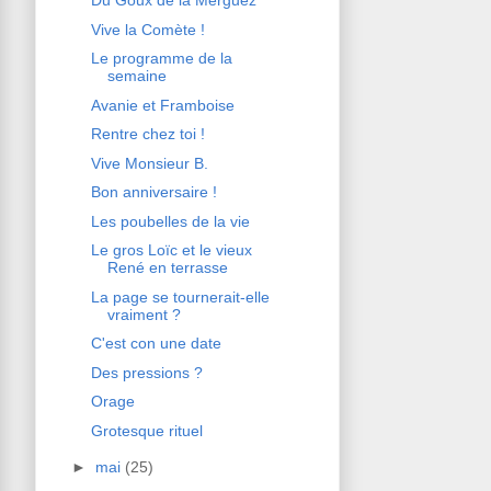
Du Goux de la Merguez
Vive la Comète !
Le programme de la
semaine
Avanie et Framboise
Rentre chez toi !
Vive Monsieur B.
Bon anniversaire !
Les poubelles de la vie
Le gros Loïc et le vieux
René en terrasse
La page se tournerait-elle
vraiment ?
C'est con une date
Des pressions ?
Orage
Grotesque rituel
►
mai
(25)