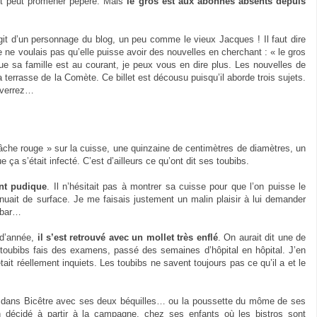
 et peut promener pépère. Mais
le gros est aux abonnés absents depuis
’agit d’un personnage du blog, un peu comme le vieux Jacques ! Il faut dire
 je ne voulais pas qu’elle puisse avoir des nouvelles en cherchant : « le gros
e sa famille est au courant, je peux vous en dire plus. Les nouvelles de
 terrasse de la Comète. Ce billet est décousu puisqu’il aborde trois sujets.
s verrez…
tâche rouge » sur la cuisse, une quinzaine de centimètres de diamètres, un
 ça s’était infecté. C’est d’ailleurs ce qu’ont dit ses toubibs.
ent pudique
. Il n’hésitait pas à montrer sa cuisse pour que l’on puisse le
inuait de surface. Je me faisais justement un malin plaisir à lui demander
e bar…
 d’année,
il s’est retrouvé avec un mollet très enflé
. On aurait dit une de
toubibs fais des examens, passé des semaines d’hôpital en hôpital. J’en
était réellement inquiets. Les toubibs ne savent toujours pas ce qu’il a et le
ulait dans Bicêtre avec ses deux béquilles… ou la poussette du môme de ses
n décidé à partir à la campagne, chez ses enfants où les bistros sont