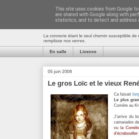
This site uses cookies from Google to 
are shared with Google along with per
Au bistro !
statistics, and to detect and address 
La connerie étant le seul chemin susceptible de 
remplisse nos verres.
En salle
Licence
05 juin 2008
Le gros Loïc et le vieux Ren
Ca faisait
lon
Le plus gran
Comète au Kre
J’arrive du 
camarades de b
vu la Comèt
d’écrabouille