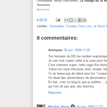
l’Amandine, bistro concurrent.
Le rasage de la t
Nananère.
(
illustration
)
à
09:16
Libellés :
Amandine
,
Comète
,
Gros Loïc
,
le Vieux
8 commentaires:
Anonyme
05 juin, 2008 17:05
Tes histoires du KB me rendent euphoriqu
Je vais tout copier coller à la suite pour
C'est vraiment super, cette saga d'un bistr
J'aime ton style d'écriture, bref, simple, 
Tu as beaucoup de talent pour les "croque
On dirait des observations de dessinateur,
En fait, c'est ce blog là que je préfère ..
qui n'en dit pas que, des âneries).
Répondre
Nicolas Jégou
05 juin, 2008 17:23