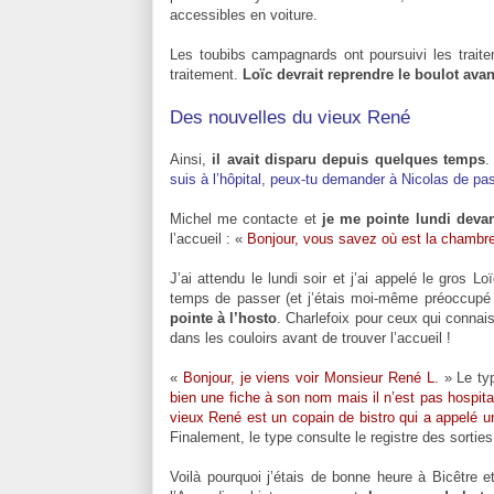
accessibles en voiture.
Les toubibs campagnards ont poursuivi les traite
traitement.
Loïc devrait reprendre le boulot ava
Des nouvelles du vieux René
Ainsi,
il avait disparu depuis quelques temps
.
suis à l’hôpital, peux-tu demander à Nicolas de pa
Michel me contacte et
je me pointe lundi devan
l’accueil : «
Bonjour, vous savez où est la chambr
J’ai attendu le lundi soir et j’ai appelé le gros 
temps de passer (et j’étais moi-même préoccupé pa
pointe à l’hosto
. Charlefoix pour ceux qui connais
dans les couloirs avant de trouver l’accueil !
«
Bonjour, je viens voir Monsieur René L.
» Le typ
bien une fiche à son nom mais il n’est pas hospita
vieux René est un copain de bistro qui a appelé un
Finalement, le type consulte le registre des sortie
Voilà pourquoi j’étais de bonne heure à Bicêtre e