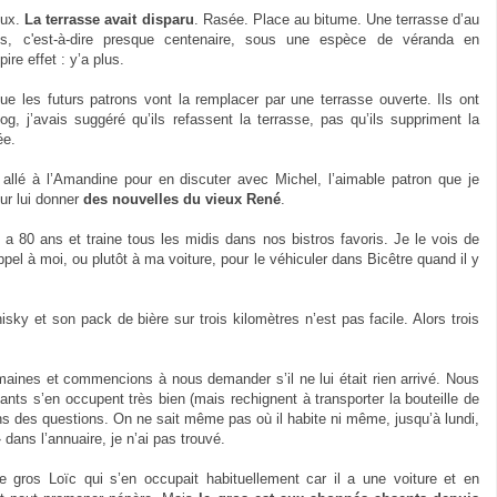
eux.
La terrasse avait disparu
. Rasée. Place au bitume. Une terrasse d’au
, c'est-à-dire presque centenaire, sous une espèce de véranda en
ire effet : y’a plus.
e les futurs patrons vont la remplacer par une terrasse ouverte. Ils ont
log, j’avais suggéré qu’ils refassent la terrasse, pas qu’ils suppriment la
ée.
allé à l’Amandine pour en discuter avec Michel, l’aimable patron que je
ur lui donner
des nouvelles du vieux René
.
 80 ans et traine tous les midis dans nos bistros favoris. Je le vois de
ppel à moi, ou plutôt à ma voiture, pour le véhiculer dans Bicêtre quand il y
hisky et son pack de bière sur trois kilomètres n’est pas facile. Alors trois
aines et commencions à nous demander s’il ne lui était rien arrivé. Nous
ants s’en occupent très bien (mais rechignent à transporter la bouteille de
s des questions. On ne sait même pas où il habite ni même, jusqu’à lundi,
dans l’annuaire, je n’ai pas trouvé.
e gros Loïc qui s’en occupait habituellement car il a une voiture et en