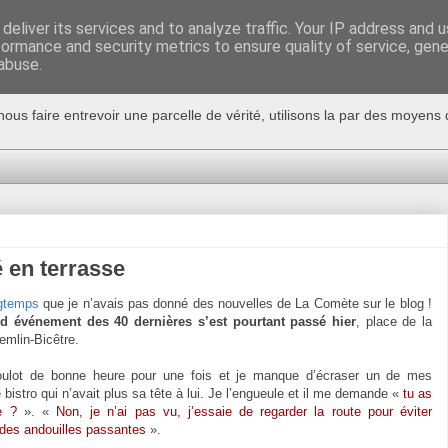
deliver its services and to analyze traffic. Your IP address and 
formance and security metrics to ensure quality of service, gen
abuse.
nous faire entrevoir une parcelle de vérité, utilisons la par des moyen
é en terrasse
gtemps
que je n’avais pas donné des nouvelles de La Comète sur le blog !
d événement des 40 dernières s’est pourtant passé hier
, place de la
mlin-Bicêtre.
boulot de bonne heure pour une fois et je manque d’écraser un de mes
istro qui n’avait plus sa tête à lui. Je l’engueule et il me demande «
tu as
e ?
». «
Non, je n’ai pas vu, j’essaie de regarder la route pour éviter
r des andouilles passantes
».