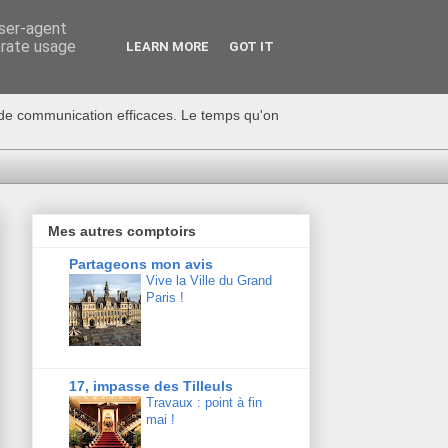
user-agent
erate usage
LEARN MORE
GOT IT
s de communication efficaces. Le temps qu'on
Mes autres comptoirs
Partageons mon avis
Vive la Ville du Grand
Paris !
17, impasse des Tilleuls
Travaux : point à fin
mai !