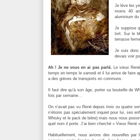
Je lève les y
moins 40 ans
aluminium du p
Je suppose qu
tort. Sur le b
terrasse ferm
Je suis donc 
devais voir po
Ah ! Je ne vous en ai pas parlé.
Le vieux René a
temps en temps le samedi et il lui arrive de faire a
a des grèves de transports en communs.
Il faut dire qu’à son âge, porter sa bouteille de W
fois par semaine…
On n’avait pas vu René depuis trois ou quatre sem
n’étions pas spécialement inquiet pour lui, ses enf
Whisky et le pack de bière) mais nous nous posion
quel nom il porte. J’ai bien cherché « Vieux René » 
Habituellement, nous avions des nouvelles par l