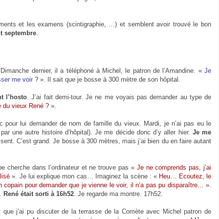
ments et les examens (scintigraphie, …) et semblent avoir trouvé le bon
nt septembre
.
 Dimanche dernier, il a téléphoné à Michel, le patron de l’Amandine. «
Je
sser me voir ?
». Il sait que je bosse à 300 mètre de son hôpital.
t l’hosto
. J’ai fait demi-tour. Je ne me voyais pas demander au type de
e du vieux René ?
».
Loïc pour lui demander de nom de famille du vieux. Mardi, je n’ai pas eu le
r une autre histoire d’hôpital). Je me décide donc d’y aller hier.
Je me
sent. C’est grand. Je bosse à 300 mètres, mais j’ai bien du en faire autant
e cherche dans l’ordinateur et ne trouve pas «
Je ne comprends pas, j’ai
lisé
». Je lui explique mon cas… Imaginez la scène : «
Heu… Ecoutez, le
 copain pour demander que je vienne le voir, il n’a pas pu disparaître…
».
s.
René était sorti à 16h52
. Je regarde ma montre. 17h52.
t que j’ai pu discuter de la terrasse de la Comète avec Michel patron de