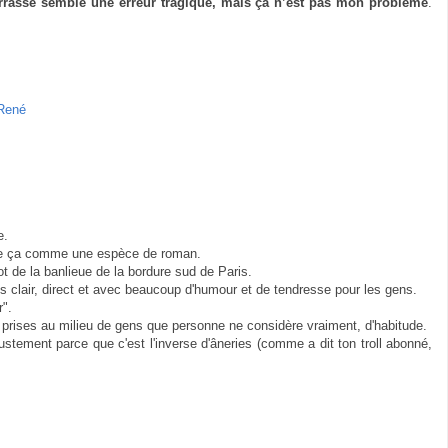
errasse semble une erreur tragique, mais ça n’est pas mon problème
.
 René
e.
 lire ça comme une espèce de roman.
ot de la banlieue de la bordure sud de Paris.
très clair, direct et avec beaucoup d'humour et de tendresse pour les gens.
r".
 prises au milieu de gens que personne ne considère vraiment, d'habitude.
. justement parce que c'est l'inverse d'âneries (comme a dit ton troll abonné,