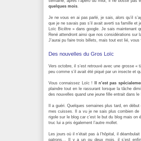
semaine, après l’apéro du midi, il ne bosse pas
quelques mois
.
Je ne vous en ai pas parlé, je sais, alors qu’il s
que je ne savais pas s’il avait averti sa famille et
Loïc Bicêtre » dans google. Je sais maintenant qu
René attendront ainsi que nos considérations sur la
J’aurai pu faire trois billets, mais tout est lié, vou
Des nouvelles du Gros Loïc
Vers octobre, il s’est retrouvé avec une grosse « 
peu comme s’il avait été piqué par un insecte et que
Vous connaissez Loïc !
Il n’est pas spécialem
plaindre tout en le rassurant lorsque la tâche dim
des nouvelles quand une jeune fille entrait dans l
Il a guéri. Quelques semaines plus tard, en début
mes cuisses. Il a vu je ne sais plus combien de 
rigole sur le blog car c’est le but du blog mais on 
truc lui a pris également l’autre mollet.
Les jours où il n’était pas à l’hôpital, il déamb
patrons… Il y a un ou deux mois, il s’est enfi