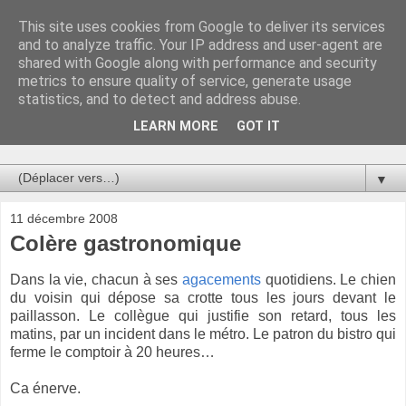
This site uses cookies from Google to deliver its services
Au bistro !
and to analyze traffic. Your IP address and user-agent are
shared with Google along with performance and security
metrics to ensure quality of service, generate usage
La connerie étant le seul chemin susceptible de nous faire
statistics, and to detect and address abuse.
entrevoir une parcelle de vérité, utilisons la par des moyens
de communication efficaces. Le temps qu'on remplisse nos
LEARN MORE
GOT IT
verres.
▼
11 décembre 2008
Colère gastronomique
Dans la vie, chacun à ses
agacements
quotidiens. Le chien
du voisin qui dépose sa crotte tous les jours devant le
paillasson. Le collègue qui justifie son retard, tous les
matins, par un incident dans le métro. Le patron du bistro qui
ferme le comptoir à 20 heures…
Ca énerve.