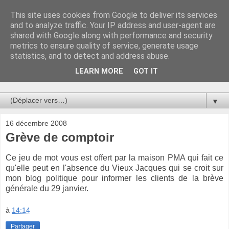
This site uses cookies from Google to deliver its services
Au bistro !
and to analyze traffic. Your IP address and user-agent are
shared with Google along with performance and security
metrics to ensure quality of service, generate usage
La connerie étant le seul chemin susceptible de nous faire
statistics, and to detect and address abuse.
entrevoir une parcelle de vérité, utilisons la par des moyens
de communication efficaces. Le temps qu'on remplisse nos
LEARN MORE
GOT IT
verres.
▼
16 décembre 2008
Grève de comptoir
Ce jeu de mot vous est offert par la maison PMA qui fait ce
qu'elle peut en l'absence du Vieux Jacques qui se croit sur
mon blog politique pour informer les clients de la brève
générale du 29 janvier.
à
14:14
Partager