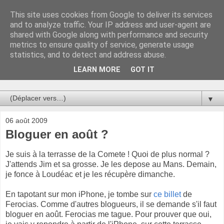
This site uses cookies from Google to deliver its services
Au bistro !
and to analyze traffic. Your IP address and user-agent are
shared with Google along with performance and security
metrics to ensure quality of service, generate usage
La connerie étant le seul chemin susceptible de nous faire
statistics, and to detect and address abuse.
entrevoir une parcelle de vérité, utilisons la par des moyens
de communication efficaces. Le temps qu'on remplisse nos
LEARN MORE
GOT IT
verres.
▼
06 août 2009
Bloguer en août ?
Je suis à la terrasse de la Comete ! Quoi de plus normal ?
J'attends Jim et sa grosse. Je les depose au Mans. Demain,
je fonce à Loudéac et je les récupère dimanche.
En tapotant sur mon iPhone, je tombe sur
ce billet
de
Ferocias. Comme d'autres blogueurs, il se demande s'il faut
bloguer en août. Ferocias me tague. Pour prouver que oui,