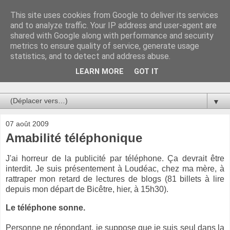
This site uses cookies from Google to deliver its services
Au bistro !
and to analyze traffic. Your IP address and user-agent are
shared with Google along with performance and security
metrics to ensure quality of service, generate usage
La connerie étant le seul chemin susceptible de nous faire
statistics, and to detect and address abuse.
entrevoir une parcelle de vérité, utilisons la par des moyens
de communication efficaces. Le temps qu'on remplisse nos
LEARN MORE
GOT IT
verres.
▼
07 août 2009
Amabilité téléphonique
J'ai horreur de la publicité par téléphone. Ça devrait être
interdit. Je suis présentement à Loudéac, chez ma mère, à
rattraper mon retard de lectures de blogs (81 billets à lire
depuis mon départ de Bicêtre, hier, à 15h30).
Le téléphone sonne.
Personne ne répondant, je suppose que je suis seul dans la