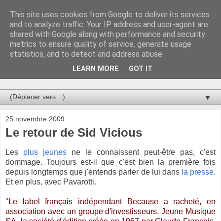
This site uses cookies from Google to deliver its services
Au bistro !
and to analyze traffic. Your IP address and user-agent are
shared with Google along with performance and security
metrics to ensure quality of service, generate usage
La connerie étant le seul chemin susceptible de nous faire
statistics, and to detect and address abuse.
entrevoir une parcelle de vérité, utilisons la par des moyens
de communication efficaces. Le temps qu'on remplisse nos
LEARN MORE
GOT IT
verres.
▼
25 novembre 2009
Le retour de Sid Vicious
Les
plus jeunes
ne le connaissent peut-être pas, c'est
dommage. Toujours est-il que c'est bien la première fois
depuis longtemps que j'entends parler de lui dans
la presse
.
Et en plus, avec Pavarotti.
"
Le label français indépendant Because a racheté, en
association avec un groupe d'investisseurs, Jeune Musique