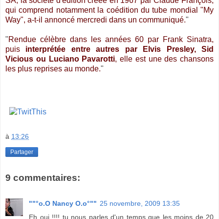
SA, la société d'édition créée en 1967 par Claude François,
qui comprend notamment la coédition du tube mondial "My
Way", a-t-il annoncé mercredi dans un communiqué.
"
"
Rendue célèbre dans les années 60 par Frank Sinatra,
puis
interprétée entre autres par Elvis Presley, Sid
Vicious ou Luciano Pavarotti
, elle est une des chansons
les plus reprises au monde.
"
à
13:26
Partager
9 commentaires:
""°o.O Nancy O.o°""
25 novembre, 2009 13:35
Eh oui !!!! tu nous parles d'un temps que les moins de 20