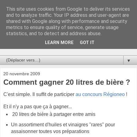
This site uses cookies from Google to deliver its services
Au bistro !
and to analyze traffic. Your IP address and user-agent are
shared with Google along with performance and security
metrics to ensure quality of service, generate usage
La connerie étant le seul chemin susceptible de nous faire
statistics, and to detect and address abuse.
entrevoir une parcelle de vérité, utilisons la par des moyens
de communication efficaces. Le temps qu'on remplisse nos
LEARN MORE
GOT IT
verres.
▼
20 novembre 2009
Comment gagner 20 litres de bière ?
C'est simple. Il suffit de participer
au concours Régioneo
!
Et il n'y a pas que ça à gagner...
20 litres de bière à partager entre amis
Un assortiment d'huiles et vinaigres "rares" pour
assaisonner toutes vos préparations