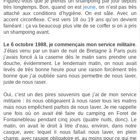
Figurez-vous que je prends un shampoing par jour depuis
très longtemps. Bon, quand on est
jeune
, on n’est pas très
attaché aux conditions d’hygiène. On est sâle. Avec un
accent circonflexe. C’est vers 18 ou 19 ans qu’on devient
fainéant : ça va beaucoup plus vite de se coiffer si on a pris
un shampoing avant.
Le 6 octobre 1988, je commençais mon service militaire
.
J’étais venu par un train de nuit de Bretagne à Paris puis
j’avais foncé à la caserne dès le matin sans prendre une
douche, évidemment. Le lendemain matin, on nous avait
levés de très bonne heure pour une raison forcément très
bonne que j’ai oubliée sans nous permettre de nous laver,
juste de nous raser.
Oui, c’est un des pires souvenirs que j’ai de mon service
militaire : ils nous obligeaient à nous raser tous les matins
mais nous empêchent parfois de nous laver. Je me rappelle
une fois où on avait été faire du camping en Foret de
Fontainebleau pendant cinq jours (quatre nuits, donc). Le
matin, on avait le droit à litre d’eau, environ, dans notre
casque, avec lequel il nous fallait nous laver, en plein
champ, avec rasage obligatoire et, au moins pour ce qui me