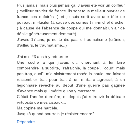
Plus jamais, mais plus jamais ça. J'avais été voir un coiffeur
( meilleur ouvrier de france. ils sont tous meilleur ouvrier de
france ces enfoirés...) et je suis sorti avec une tête de
poireau, mi-lucifer (à cause des cornes ) mi-michel drucker
( à cause de l'absence de coupe qui me donnait un air de
débile généreusement demeuré).
J'avais 17 ans; je ne te dis pas le traumatisme (crânien,
d'ailleurs, le traumatisme...)
J'ai mis 23 ans à y retourner.
Une coche à qui j'avais dit, cherchant à lui faire
comprendre la subtilité, "rafraichie, la coupe", "court, mais
pas trop, quoi", m'a sinistrement rasée la boule, me faisant
ressembler trait pour trait à un militaire agressif, à un
légionnaire revêche au début d'une guerre pas gagnée
d'avance mais qui mérite qu'on y massacre.
C'était l'année dernière, et depuis j'ai retrouvé la délicate
virtuosité de mes ciseaux...
Ma copine me harcèle.
Jusqu'à quand pourrais-je résister encore?
Répondre