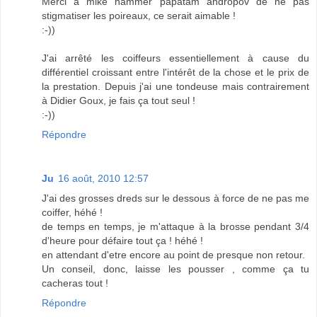
Merci à mike hammer papatam andropov de ne pas
stigmatiser les poireaux, ce serait aimable !
:-))
J'ai arrêté les coiffeurs essentiellement à cause du
différentiel croissant entre l'intérêt de la chose et le prix de
la prestation. Depuis j'ai une tondeuse mais contrairement
à Didier Goux, je fais ça tout seul !
:-))
Répondre
Ju
16 août, 2010 12:57
J'ai des grosses dreds sur le dessous à force de ne pas me
coiffer, héhé !
de temps en temps, je m'attaque à la brosse pendant 3/4
d'heure pour défaire tout ça ! héhé !
en attendant d'etre encore au point de presque non retour.
Un conseil, donc, laisse les pousser , comme ça tu
cacheras tout !
Répondre