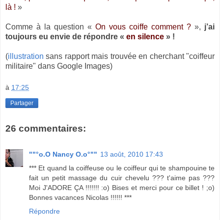
là !
»
Comme à la question «
On vous coiffe comment ?
»,
j’ai
toujours eu envie de répondre «
en silence
» !
(
illustration
sans rapport mais trouvée en cherchant "coiffeur
militaire" dans Google Images)
à
17:25
Partager
26 commentaires:
""°o.O Nancy O.o°""
13 août, 2010 17:43
*** Et quand la coiffeuse ou le coiffeur qui te shampouine te
fait un petit massage du cuir chevelu ??? t'aime pas ???
Moi J'ADORE ÇA !!!!!!! :o) Bises et merci pour ce billet ! ;o)
Bonnes vacances Nicolas !!!!!! ***
Répondre