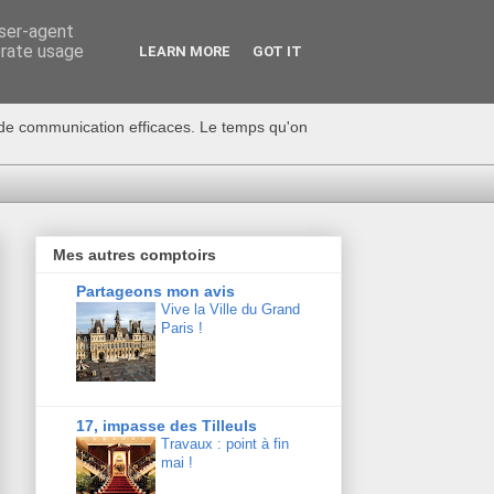
user-agent
erate usage
LEARN MORE
GOT IT
s de communication efficaces. Le temps qu'on
Mes autres comptoirs
Partageons mon avis
Vive la Ville du Grand
Paris !
17, impasse des Tilleuls
Travaux : point à fin
mai !