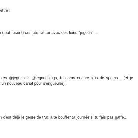
ttre :
tout récent) compte twitter avec des liens "jegoun"...
ptes @jegoun et @jegounblogs, tu auras encore plus de spams... (et je
r un nouveau canal pour s'engueuler).
'est déjà le genre de truc à te bouffer ta journée si tu fais pas gaffe...