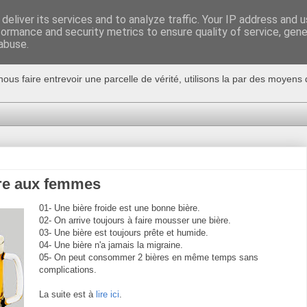
deliver its services and to analyze traffic. Your IP address and 
formance and security metrics to ensure quality of service, gen
abuse.
nous faire entrevoir une parcelle de vérité, utilisons la par des moyen
ère aux femmes
01- Une bière froide est une bonne bière.
02- On arrive toujours à faire mousser une bière.
03- Une bière est toujours prête et humide.
04- Une bière n'a jamais la migraine.
05- On peut consommer 2 bières en même temps sans
complications.
La suite est à
lire ici
.