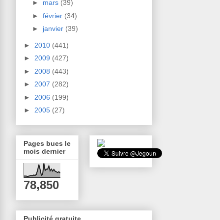
►
mars
(39)
►
février
(34)
►
janvier
(39)
►
2010
(441)
►
2009
(427)
►
2008
(443)
►
2007
(282)
►
2006
(199)
►
2005
(27)
Pages bues le
mois dernier
78,850
Publicité gratuite