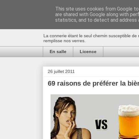
This site uses cookies from Google to 
are shared with Google along with per
Au bistro !
statistics, and to detect and address 
La connerie étant le seul chemin susceptible de 
remplisse nos verres.
En salle
Licence
26 juillet 2011
69 raisons de préférer la bi