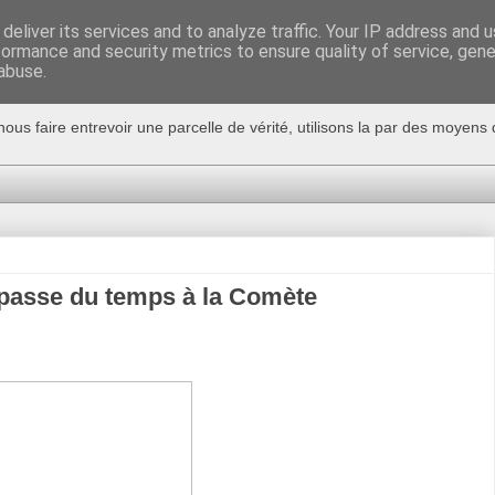
deliver its services and to analyze traffic. Your IP address and 
formance and security metrics to ensure quality of service, gen
abuse.
nous faire entrevoir une parcelle de vérité, utilisons la par des moyen
passe du temps à la Comète