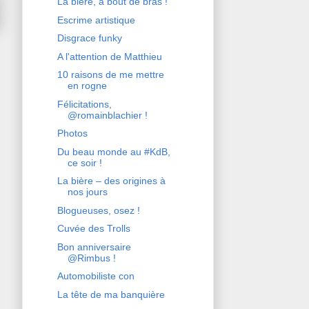
La bière, à bout de bras !
Escrime artistique
Disgrace funky
A l'attention de Matthieu
10 raisons de me mettre
en rogne
Félicitations,
@romainblachier !
Photos
Du beau monde au #KdB,
ce soir !
La bière – des origines à
nos jours
Blogueuses, osez !
Cuvée des Trolls
Bon anniversaire
@Rimbus !
Automobiliste con
La tête de ma banquière