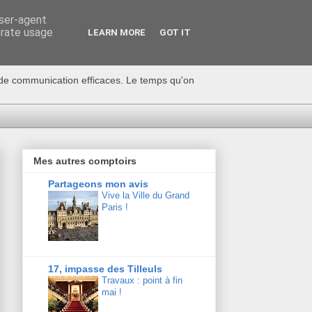
user-agent
erate usage
LEARN MORE
GOT IT
s de communication efficaces. Le temps qu'on
Mes autres comptoirs
Partageons mon avis
Vive la Ville du Grand
Paris !
17, impasse des Tilleuls
Travaux : point à fin
mai !