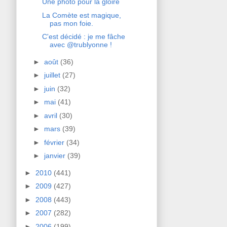
Une photo pour la gloire
La Comète est magique,
pas mon foie.
C'est décidé : je me fâche
avec @trublyonne !
►
août
(36)
►
juillet
(27)
►
juin
(32)
►
mai
(41)
►
avril
(30)
►
mars
(39)
►
février
(34)
►
janvier
(39)
►
2010
(441)
►
2009
(427)
►
2008
(443)
►
2007
(282)
►
2006
(199)