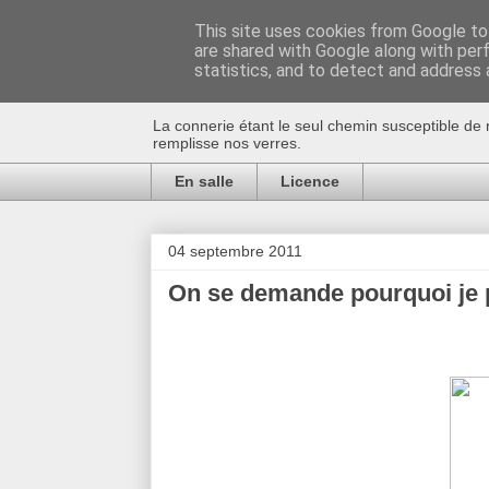
This site uses cookies from Google to 
are shared with Google along with per
Au bistro !
statistics, and to detect and address 
La connerie étant le seul chemin susceptible de 
remplisse nos verres.
En salle
Licence
04 septembre 2011
On se demande pourquoi je 