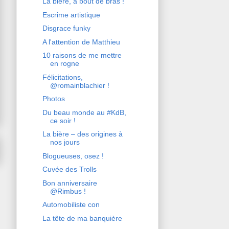
La bière, à bout de bras !
Escrime artistique
Disgrace funky
A l'attention de Matthieu
10 raisons de me mettre
en rogne
Félicitations,
@romainblachier !
Photos
Du beau monde au #KdB,
ce soir !
La bière – des origines à
nos jours
Blogueuses, osez !
Cuvée des Trolls
Bon anniversaire
@Rimbus !
Automobiliste con
La tête de ma banquière