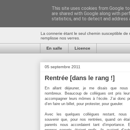
This site uses cookies from Google to 
are shared with Google along with per
Au bistro !
statistics, and to detect and address 
La connerie étant le seul chemin susceptible de 
remplisse nos verres.
En salle
Licence
05 septembre 2011
Rentrée [dans le rang !]
En allant déjeuner, je me disais que nous 
nombreux. Beaucoup de collègues ont pris leur
accompagner leurs mômes à l’école. J’ai donc pr
d’en faire un billet, pour protester, pour gueuler.
Avec les quelques collègues restant, nous 
souvenir que, pour nos rentrées, quand on étai
parents nous accordaient tant d’importance.
propres parents étaient profs, ils avaient d’au