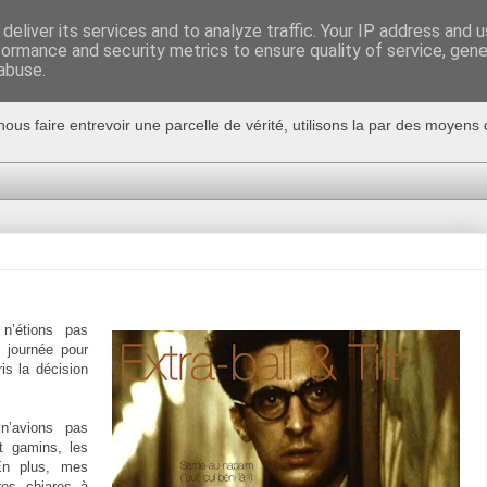
deliver its services and to analyze traffic. Your IP address and 
formance and security metrics to ensure quality of service, gen
abuse.
nous faire entrevoir une parcelle de vérité, utilisons la par des moyen
n’étions pas
 journée pour
is la décision
n’avions pas
t gamins, les
 En plus, mes
tres chiares à