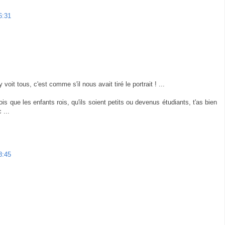
6:31
 voit tous, c'est comme s'il nous avait tiré le portrait ! ...
fois que les enfants rois, qu'ils soient petits ou devenus étudiants, t'as bien
 ...
8:45