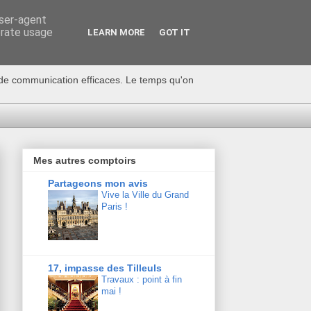
user-agent
erate usage
LEARN MORE
GOT IT
s de communication efficaces. Le temps qu'on
Mes autres comptoirs
Partageons mon avis
Vive la Ville du Grand
Paris !
17, impasse des Tilleuls
Travaux : point à fin
mai !