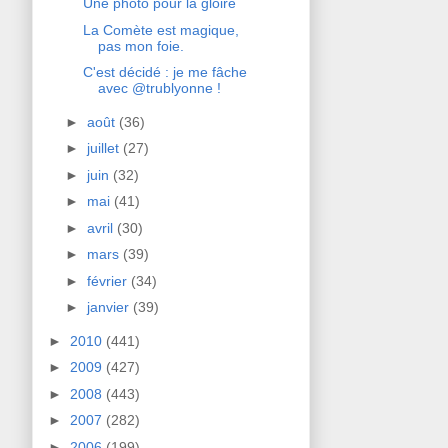
Une photo pour la gloire
La Comète est magique,
pas mon foie.
C'est décidé : je me fâche
avec @trublyonne !
►
août
(36)
►
juillet
(27)
►
juin
(32)
►
mai
(41)
►
avril
(30)
►
mars
(39)
►
février
(34)
►
janvier
(39)
►
2010
(441)
►
2009
(427)
►
2008
(443)
►
2007
(282)
►
2006
(199)