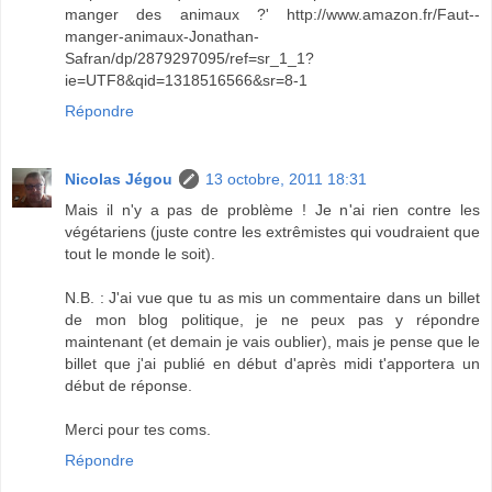
manger des animaux ?' http://www.amazon.fr/Faut--
manger-animaux-Jonathan-
Safran/dp/2879297095/ref=sr_1_1?
ie=UTF8&qid=1318516566&sr=8-1
Répondre
Nicolas Jégou
13 octobre, 2011 18:31
Mais il n'y a pas de problème ! Je n'ai rien contre les
végétariens (juste contre les extrêmistes qui voudraient que
tout le monde le soit).
N.B. : J'ai vue que tu as mis un commentaire dans un billet
de mon blog politique, je ne peux pas y répondre
maintenant (et demain je vais oublier), mais je pense que le
billet que j'ai publié en début d'après midi t'apportera un
début de réponse.
Merci pour tes coms.
Répondre