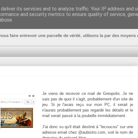
deliver its services and to analyze traffic. Your IP address and 
formance and security metrics to ensure quality of service, gen
abuse.
nous faire entrevoir une parcelle de vérité, utilisons la par des moyen
Je viens de recevoir ce mail de Greopolis. Je ne
sais pas de quoi il s'agit, probablement d'un site de
jeu. Si je l'avais reçu sur mon PC, il serait je
n'aurais probablement pas regardé les détails et le
mail serait passé à la poubelle immédiatement.
J'ai donc vu qu'il était destiné à "lecoucou" sur une
adresse email chez @aubistro.com, soit le nom de
domaine du présent blog.