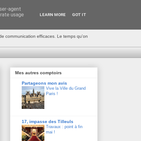
user-agent
erate usage
LEARN MORE
GOT IT
s de communication efficaces. Le temps qu'on
Mes autres comptoirs
Partageons mon avis
Vive la Ville du Grand
Paris !
17, impasse des Tilleuls
Travaux : point à fin
mai !