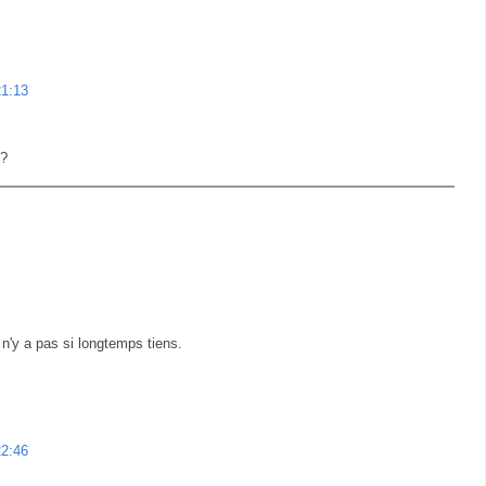
21:13
 ?
 n'y a pas si longtemps tiens.
22:46