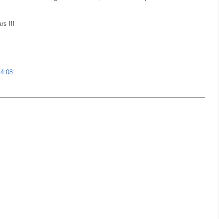
s !!!
14:08