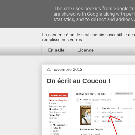
This site uses cookies from Google to 
are shared with Google along with per
Au bistro !
statistics, and to detect and address 
La connerie étant le seul chemin susceptible de 
remplisse nos verres.
En salle
Licence
21 novembre 2012
On écrit au Coucou !