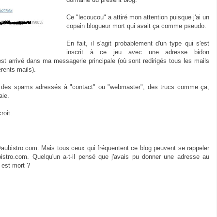
Ce "lecoucou" a attiré mon attention puisque j'ai un
copain blogueur mort qui avait ça comme pseudo.
En fait, il s'agit probablement d'un type qui s'est
inscrit à ce jeu avec une adresse bidon
est arrivé dans ma messagerie principale (où sont redirigés tous les mails
érents mails).
 eu des spams adressés à "contact" ou "webmaster", des trucs comme ça,
aie.
roit.
ubistro.com. Mais tous ceux qui fréquentent ce blog peuvent se rappeler
istro.com. Quelqu'un a-t-il pensé que j'avais pu donner une adresse au
 est mort ?