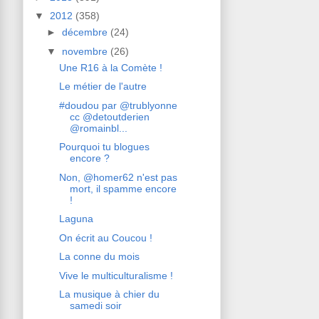
▼
2012
(358)
►
décembre
(24)
▼
novembre
(26)
Une R16 à la Comète !
Le métier de l'autre
#doudou par @trublyonne
cc @detoutderien
@romainbl...
Pourquoi tu blogues
encore ?
Non, @homer62 n'est pas
mort, il spamme encore
!
Laguna
On écrit au Coucou !
La conne du mois
Vive le multiculturalisme !
La musique à chier du
samedi soir