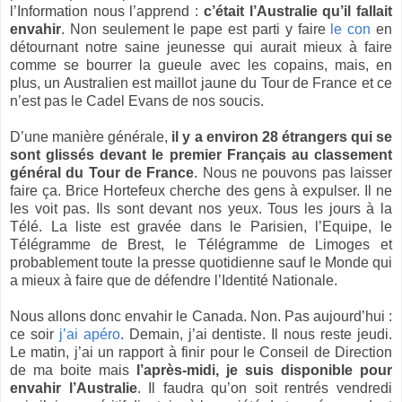
l’Information nous l’apprend :
c’était l’Australie qu’il fallait
envahir
. Non seulement le pape est parti y faire
le con
en
détournant notre saine jeunesse qui aurait mieux à faire
comme se bourrer la gueule avec les copains, mais, en
plus, un Australien est maillot jaune du Tour de France et ce
n’est pas le Cadel Evans de nos soucis.
D’une manière générale,
il y a environ 28 étrangers qui se
sont glissés devant le premier Français au classement
général du Tour de France
. Nous ne pouvons pas laisser
faire ça. Brice Hortefeux cherche des gens à expulser. Il ne
les voit pas. Ils sont devant nos yeux. Tous les jours à la
Télé. La liste est gravée dans le Parisien, l’Equipe, le
Télégramme de Brest, le Télégramme de Limoges et
probablement toute la presse quotidienne sauf le Monde qui
a mieux à faire que de défendre l’Identité Nationale.
Nous allons donc envahir le Canada. Non. Pas aujourd’hui :
ce soir
j’ai apéro
. Demain, j’ai dentiste. Il nous reste jeudi.
Le matin, j’ai un rapport à finir pour le Conseil de Direction
de ma boite mais
l’après-midi, je suis disponible pour
envahir l’Australie
. Il faudra qu’on soit rentrés vendredi