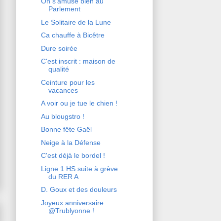
On s'amuse bien au
Parlement
Le Solitaire de la Lune
Ca chauffe à Bicêtre
Dure soirée
C'est inscrit : maison de
qualité
Ceinture pour les
vacances
A voir ou je tue le chien !
Au blougstro !
Bonne fête Gaël
Neige à la Défense
C'est déjà le bordel !
Ligne 1 HS suite à grève
du RER A
D. Goux et des douleurs
Joyeux anniversaire
@Trublyonne !