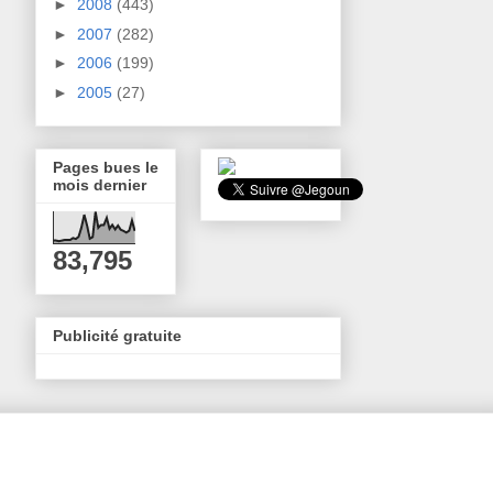
►
2008
(443)
►
2007
(282)
►
2006
(199)
►
2005
(27)
Pages bues le
mois dernier
83,795
Publicité gratuite