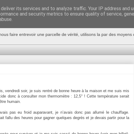
deliver its services and to analyze traffic. Your IP address and 
formance and security metrics to ensure quality of service, gen
abuse.
nous faire entrevoir une parcelle de vérité, utilisons la par des moyen
s, vendredi soir, je suis rentré de bonne heure à la maison et me suis mis
écide donc à consulter mon thermomètre : 12,5° ! Cette température serait
être humain.
avais pas eu froid auparavant, je n’avais donc pas allumé le chauffage.
urait fallu des heures pour gagner quelques degrés et je devais partir pour
la
veste pour survivre et je me suis cassé de bonne heure (voir mon billet).