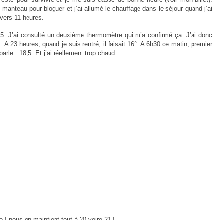
 manteau pour bloguer et j’ai allumé le chauffage dans le séjour quand j’ai
 vers 11 heures.
12,5. J’ai consulté un deuxième thermomètre qui m’a confirmé ça. J’ai donc
A 23 heures, quand je suis rentré, il faisait 16°. A 6h30 ce matin, premier
parle : 18,5. Et j’ai réellement trop chaud.
! nous on maintient tout à 20 voire 21 !