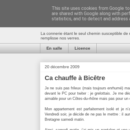
This site uses cookies from Google to 
are shared with Google along with per
Au bistro !
statistics, and to detect and address 
La connerie étant le seul chemin susceptible de 
remplisse nos verres.
En salle
Licence
20 décembre 2009
Ca chauffe à Bicêtre
Je ne suis pas frileux (mais toujours enrhumé) mai
devant le PC pour twiter : je grelottais. Je me d
aimable pour un Côtes-du-rhône mais pas pour un 
Mon appartement est parfaitement isolé et je n’
Vendredi soir, je décide de ne pas le mettre : il a
Bretagne
samedi matin.
Ainsi, samedi matin, j’ai mis un pantalon et une 