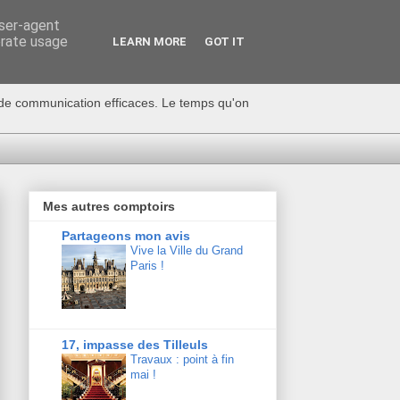
user-agent
erate usage
LEARN MORE
GOT IT
s de communication efficaces. Le temps qu'on
Mes autres comptoirs
Partageons mon avis
Vive la Ville du Grand
Paris !
17, impasse des Tilleuls
Travaux : point à fin
mai !